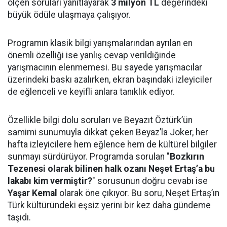
ölçen soruları yanıtlayarak
3 milyon TL
değerindeki
büyük ödüle ulaşmaya çalışıyor.
Programın klasik bilgi yarışmalarından ayrılan en
önemli özelliği ise yanlış cevap verildiğinde
yarışmacının elenmemesi. Bu sayede yarışmacılar
üzerindeki baskı azalırken, ekran başındaki izleyiciler
de eğlenceli ve keyifli anlara tanıklık ediyor.
Özellikle bilgi dolu soruları ve Beyazıt Öztürk’ün
samimi sunumuyla dikkat çeken Beyaz’la Joker, her
hafta izleyicilere hem eğlence hem de kültürel bilgiler
sunmayı sürdürüyor. Programda sorulan "
Bozkırın
Tezenesi olarak bilinen halk ozanı Neşet Ertaş’a bu
lakabı kim vermiştir?
" sorusunun doğru cevabı ise
Yaşar Kemal
olarak öne çıkıyor. Bu soru, Neşet Ertaş’ın
Türk kültüründeki eşsiz yerini bir kez daha gündeme
taşıdı.