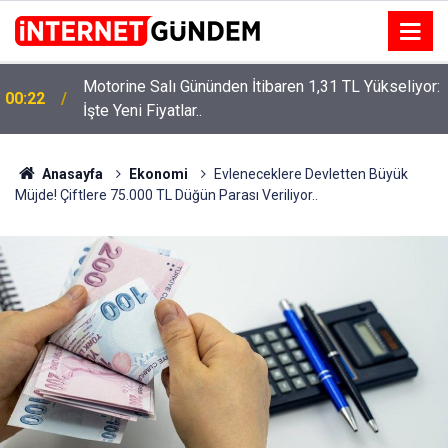
Motorine Salı Gününden İtibaren 1,31 TL Yükseliyor:
00:22
Neşet Ertaş’a “Bozkırın Tezenesi” Lakabını Kim
İşte Yeni Fiyatlar..
15:58
Verdi? Beyaz’la Joker Sorusunun Cevabı Merak
Edildi
Anasayfa
Ekonomi
Evleneceklere Devletten Büyük
Müjde! Çiftlere 75.000 TL Düğün Parası Veriliyor..