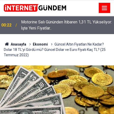
Motorine Salı Gününden İtibaren 1,31 TL Yükseliyor:
00:22
Neşet Ertaş’a “Bozkırın Tezenesi” Lakabını Kim
İşte Yeni Fiyatlar..
15:58
Verdi? Beyaz’la Joker Sorusunun Cevabı Merak
Edildi
Anasayfa
Ekonomi
Güncel Altın Fiyatları Ne Kadar?
Dolar 18 TL’yi Gördü mü? Güncel Dolar ve Euro Fiyatı Kaç TL? (25
Temmuz 2022)