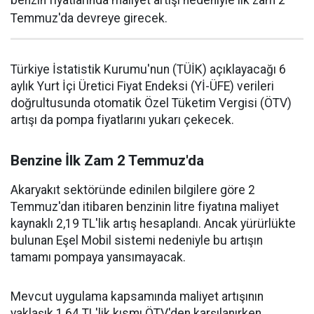
benzin fiyatlarında maliyet artışı nedeniyle ilk zam 2
Temmuz'da devreye girecek.
Türkiye İstatistik Kurumu'nun (TÜİK) açıklayacağı 6
aylık Yurt İçi Üretici Fiyat Endeksi (Yİ-ÜFE) verileri
doğrultusunda otomatik Özel Tüketim Vergisi (ÖTV)
artışı da pompa fiyatlarını yukarı çekecek.
Benzine İlk Zam 2 Temmuz'da
Akaryakıt sektöründe edinilen bilgilere göre 2
Temmuz'dan itibaren benzinin litre fiyatına maliyet
kaynaklı 2,19 TL'lik artış hesaplandı. Ancak yürürlükte
bulunan Eşel Mobil sistemi nedeniyle bu artışın
tamamı pompaya yansımayacak.
Mevcut uygulama kapsamında maliyet artışının
yaklaşık 1,64 TL'lik kısmı ÖTV'den karşılanırken,