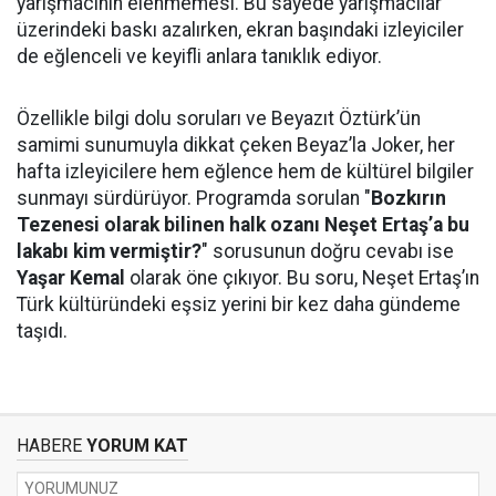
yarışmacının elenmemesi. Bu sayede yarışmacılar
üzerindeki baskı azalırken, ekran başındaki izleyiciler
de eğlenceli ve keyifli anlara tanıklık ediyor.
Özellikle bilgi dolu soruları ve Beyazıt Öztürk’ün
samimi sunumuyla dikkat çeken Beyaz’la Joker, her
hafta izleyicilere hem eğlence hem de kültürel bilgiler
sunmayı sürdürüyor. Programda sorulan "
Bozkırın
Tezenesi olarak bilinen halk ozanı Neşet Ertaş’a bu
lakabı kim vermiştir?
" sorusunun doğru cevabı ise
Yaşar Kemal
olarak öne çıkıyor. Bu soru, Neşet Ertaş’ın
Türk kültüründeki eşsiz yerini bir kez daha gündeme
taşıdı.
HABERE
YORUM KAT