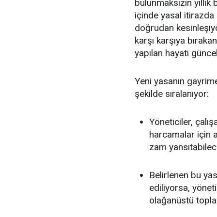
bulunmaksızın yıllık b
içinde yasal itiraz
doğrudan kesinleşiyor
karşı karşıya bıraka
yapılan hayati güncell
Yeni yasanın gayrime
şekilde sıralanıyor:
Yöneticiler, çalı
harcamalar için 
zam yansıtabilec
Belirlenen bu yas
ediliyorsa, yönet
olağanüstü topla