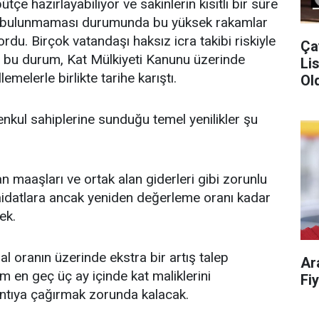
ütçe hazırlayabiliyor ve sakinlerin kısıtlı bir süre
da bulunmaması durumunda bu yüksek rakamlar
du. Birçok vatandaşı haksız icra takibi riskiyle
Ça
n bu durum, Kat Mülkiyeti Kanunu üzerinde
Liste!
emelerle birlikte tarihe karıştı.
Old
nkul sahiplerine sunduğu temel yenilikler şu
şan maaşları ve ortak alan giderleri gibi zorunlu
aidatlara ancak yeniden değerleme oranı kadar
ek.
al oranın üzerinde ekstra bir artış talep
Ar
im en geç üç ay içinde kat maliklerini
ntıya çağırmak zorunda kalacak.