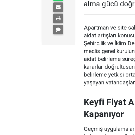
alma gücü doğru
Apartman ve site sak
aidat artışları konus
Şehircilik ve İklim D
meclis genel kurulu
aidat belirleme süreç
kararlar doğrultusunda
belirleme yetkisi or
yaşayan vatandaşlara
Keyfi Fiyat 
Kapanıyor
Geçmiş uygulamalarda