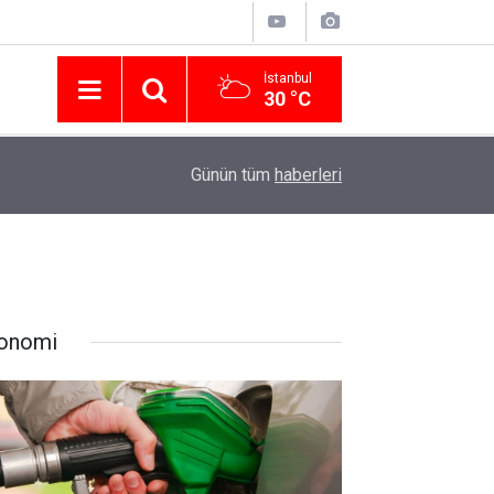
İstanbul
30 °C
Nissan Türkiye'den Temmuz 2026 Kampanyası! Q
16:23
Günün tüm
haberleri
Modellerinde Faizsiz Kredi ve İndirim Fırsatı
onomi