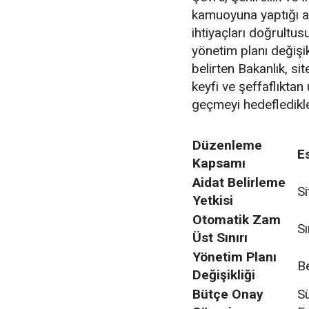
kamuoyuna yaptığı aç
ihtiyaçları doğrultusu
yönetim planı değişik
belirten Bakanlık, si
keyfi ve şeffaflıktan
geçmeyi hedefledikler
Düzenleme
E
Kapsamı
Aidat Belirleme
Si
Yetkisi
Otomatik Zam
Sı
Üst Sınırı
Yönetim Planı
B
Değişikliği
Bütçe Onay
Sü