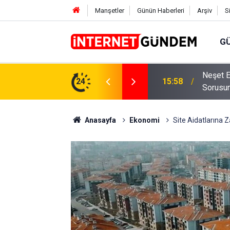
Manşetler
Günün Haberleri
Arşiv
S
G
Neşet E
,31 TL Yükseliyor: İşte Yeni Fiyatlar..
24
15:58
Sorusun
Anasayfa
Ekonomi
Site Aidatlarına 