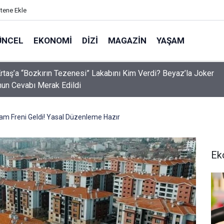
itene Ekle
ÜNCEL
EKONOMI
DIZI
MAGAZIN
YAŞAM
rtaş’a “Bozkırın Tezenesi” Lakabını Kim Verdi? Beyaz’la Joker
un Cevabı Merak Edildi
Zam Freni Geldi! Yasal Düzenleme Hazır
Ek