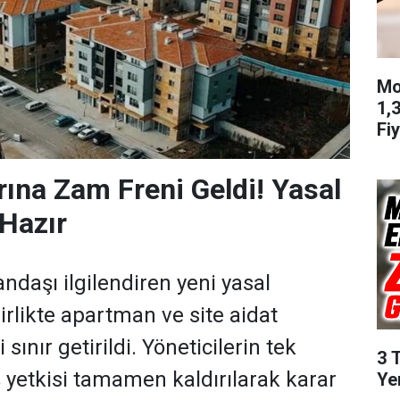
Mo
1,
Fiy
rına Zam Freni Geldi! Yasal
Hazır
ndaşı ilgilendiren yeni yasal
rlikte apartman ve site aidat
sınır getirildi. Yöneticilerin tek
3 
tış yetkisi tamamen kaldırılarak karar
Ye