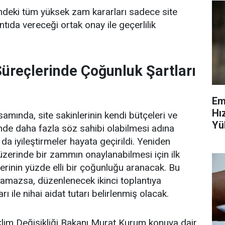
indeki tüm yüksek zam kararları sadece site
ntıda vereceği ortak onay ile geçerlilik
üreçlerinde Çoğunluk Şartları
Em
Hı
mında, site sakinlerinin kendi bütçeleri ve
Yü
nde daha fazla söz sahibi olabilmesi adına
Ve
 da iyileştirmeler hayata geçirildi. Yeniden
zerinde bir zammın onaylanabilmesi için ilk
lerinin yüzde elli bir çoğunluğu aranacak. Bu
amazsa, düzenlenecek ikinci toplantıya
arı ile nihai aidat tutarı belirlenmiş olacak.
 İklim Değişikliği Bakanı Murat Kurum konuya dair