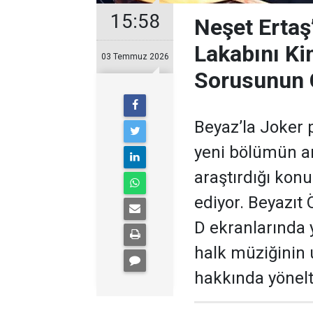
15:58
Neşet Ertaş
Lakabını Ki
03 Temmuz 2026
Sorusunun 
Beyaz’la Joker 
yeni bölümün ar
araştırdığı kon
ediyor. Beyazıt
D ekranlarında 
halk müziğinin
hakkında yönelti