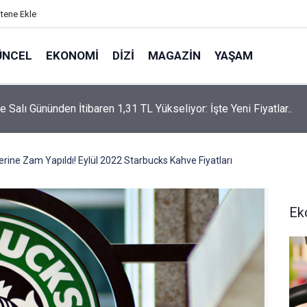
itene Ekle
ÜNCEL
EKONOMI
DIZI
MAGAZIN
YAŞAM
rtaş’a “Bozkırın Tezenesi” Lakabını Kim Verdi? Beyaz’la Joker
un Cevabı Merak Edildi
rine Zam Yapıldı! Eylül 2022 Starbucks Kahve Fiyatları
Ek