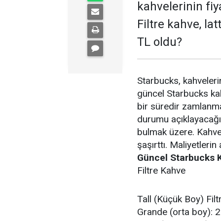
kahvelerinin fiy
Filtre kahve, la
TL oldu?
Starbucks, kahveler
güncel Starbucks kah
bir süredir zamlanma
durumu açıklayacağız
bulmak üzere. Kahve 
şaşırttı. Maliyetleri
Güncel Starbucks K
Filtre Kahve
Tall (Küçük Boy) Fil
Grande (orta boy): 