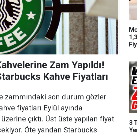
Mo
1,
Fiy
ahvelerine Zam Yapıldı!
Starbucks Kahve Fiyatları
e zammındaki son durum gözler
ahve fiyatları Eylül ayında
 üzerine çıktı. Üst üste yapılan fiyat
3 
 çekiyor. Öte yandan Starbucks
Ye