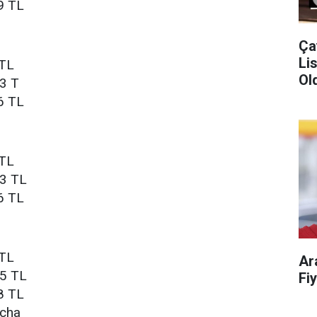
9 TL
Ça
Liste!
 TL
Old
33 T
6 TL
 TL
33 TL
6 TL
 TL
Ar
45 TL
8 TL
ocha