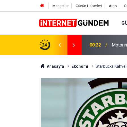
Manşetler
Günün Haberleri
Arşiv
S
G
Neşet E
,31 TL Yükseliyor: İşte Yeni Fiyatlar..
24
15:58
Sorusun
Anasayfa
Ekonomi
Starbucks Kahvele