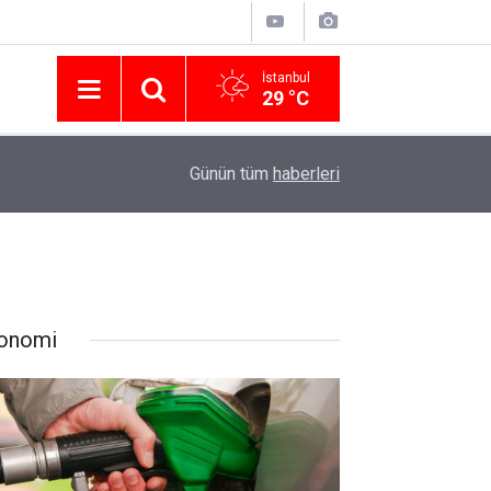
İstanbul
29 °C
Nissan Türkiye'den Temmuz 2026 Kampanyası! Q
16:23
Günün tüm
haberleri
Modellerinde Faizsiz Kredi ve İndirim Fırsatı
onomi