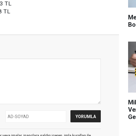
23 TL
8 TL
Me
Bo
Mi
Ve
Ge
veya imalar, inançlara saldırı içeren, imla kuralları ile