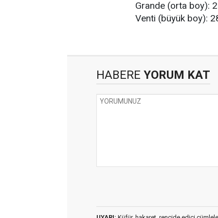
Grande (orta boy): 
Venti (büyük boy): 2
HABERE
YORUM KAT
UYARI:
Küfür, hakaret, rencide edici cümleler 