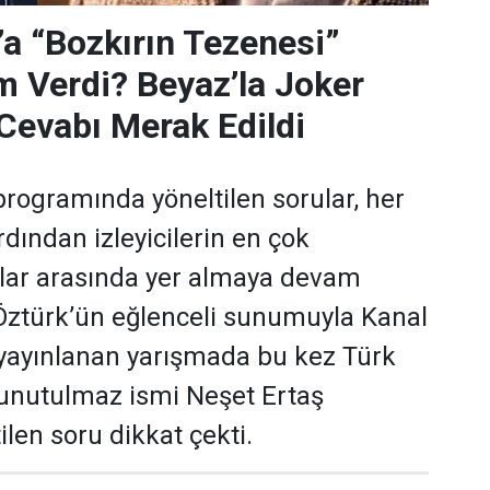
’a “Bozkırın Tezenesi”
m Verdi? Beyaz’la Joker
Cevabı Merak Edildi
programında yöneltilen sorular, her
dından izleyicilerin en çok
ular arasında yer almaya devam
 Öztürk’ün eğlenceli sunumuyla Kanal
yayınlanan yarışmada bu kez Türk
 unutulmaz ismi Neşet Ertaş
len soru dikkat çekti.