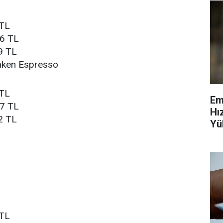
 TL
46 TL
9 TL
aken Espresso
 TL
Em
37 TL
Hı
2 TL
Yü
Ve
 TL