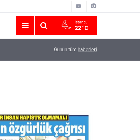
İstanbul
22 °C
Nissan Türkiye'den Temmuz 2026 Kampanyası! Q
16:23
Günün tüm
haberleri
Modellerinde Faizsiz Kredi ve İndirim Fırsatı