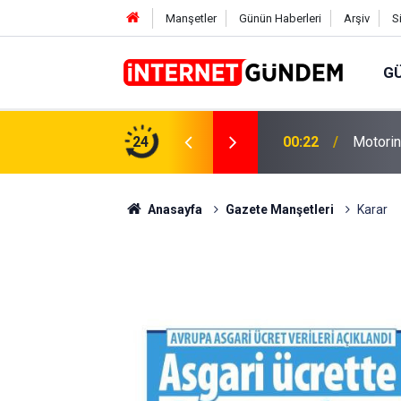
Manşetler
Günün Haberleri
Arşiv
S
G
00:22
Motorine
Neşet E
24
15:58
Sorusun
Anasayfa
Gazete Manşetleri
Karar