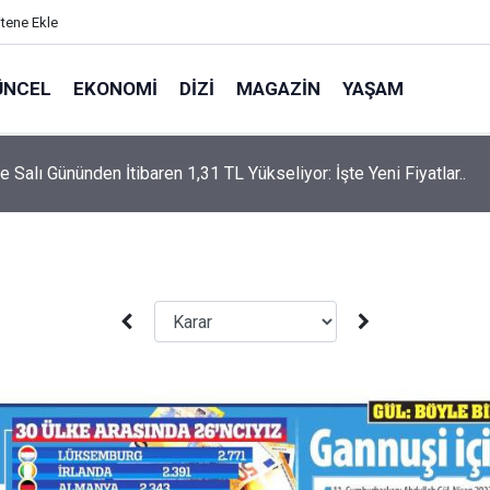
itene Ekle
ÜNCEL
EKONOMI
DIZI
MAGAZIN
YAŞAM
 Salı Gününden İtibaren 1,31 TL Yükseliyor: İşte Yeni Fiyatlar..
rtaş’a “Bozkırın Tezenesi” Lakabını Kim Verdi? Beyaz’la Joker
un Cevabı Merak Edildi