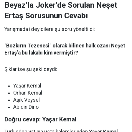
Beyaz’la Joker’de Sorulan Neşet
Ertaş Sorusunun Cevabı
Yarışmada izleyicilere şu soru yöneltildi:
"Bozkırın Tezenesi" olarak bilinen halk ozanı Neşet
Ertaş’a bu lakabı kim vermiştir?
Şıklar ise şu şekildeydi:
Yaşar Kemal
Orhan Kemal
Aşık Veysel
Abidin Dino
Doğru cevap: Yaşar Kemal
Türk edebiyatının usta kalemlerinden
Yaşar Kemal
,