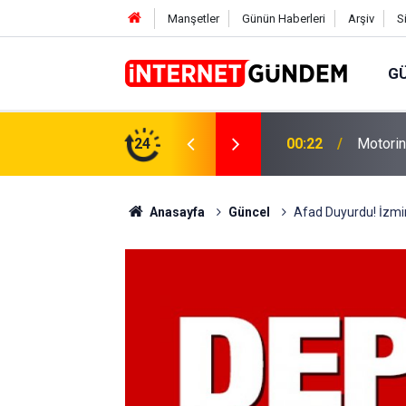
Manşetler
Günün Haberleri
Arşiv
S
G
Neşet E
,31 TL Yükseliyor: İşte Yeni Fiyatlar..
24
15:58
Sorusun
Anasayfa
Güncel
Afad Duyurdu! İzmi