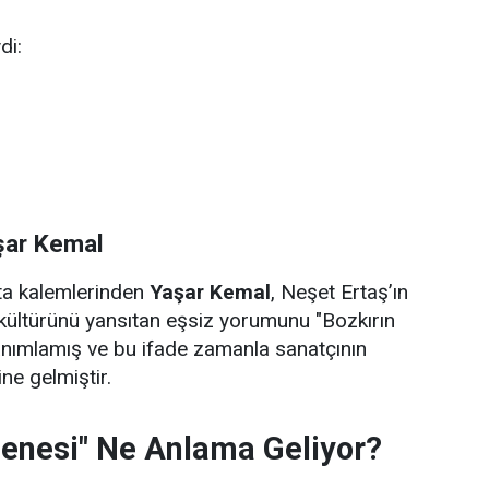
di:
şar Kemal
sta kalemlerinden
Yaşar Kemal
, Neşet Ertaş’ın
kültürünü yansıtan eşsiz yorumunu "Bozkırın
anımlamış ve bu ifade zamanla sanatçının
ne gelmiştir.
zenesi" Ne Anlama Geliyor?