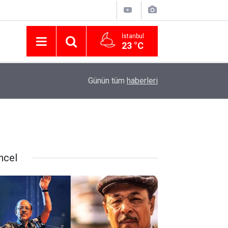
İstanbul
23 °C
Nissan Türkiye'den Temmuz 2026 Kampanyası! Q
16:23
Günün tüm
haberleri
Modellerinde Faizsiz Kredi ve İndirim Fırsatı
ncel