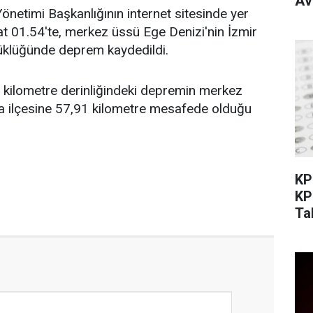
Av
önetimi Başkanlığının internet sitesinde yer
aat 01.54'te, merkez üssü Ege Denizi'nin İzmir
yüklüğünde deprem kaydedildi.
 kilometre derinliğindeki depremin merkez
la ilçesine 57,91 kilometre mesafede olduğu
KP
KP
Ta