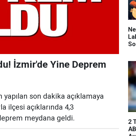
Ne
La
So
u! İzmir'de Yine Deprem
n yapılan son dakika açıklamaya
la ilçesi açıklarında 4,3
deprem meydana geldi.
2 
AB