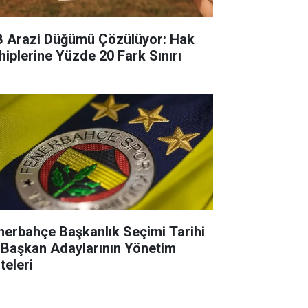
B Arazi Düğümü Çözülüyor: Hak
hiplerine Yüzde 20 Fark Sınırı
nerbahçe Başkanlık Seçimi Tarihi
 Başkan Adaylarının Yönetim
teleri