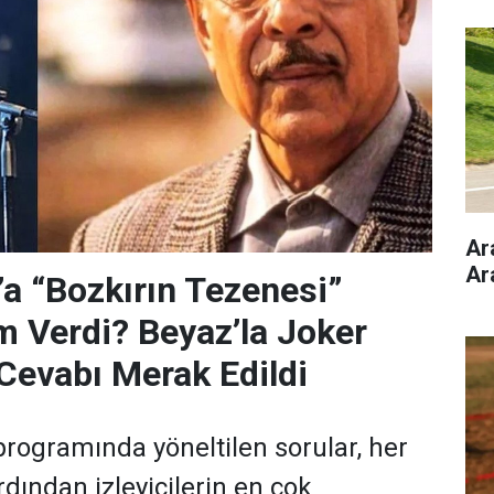
Ar
Ar
’a “Bozkırın Tezenesi”
m Verdi? Beyaz’la Joker
Cevabı Merak Edildi
programında yöneltilen sorular, her
dından izleyicilerin en çok