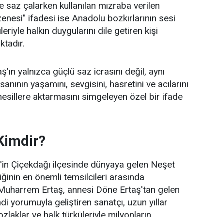
 saz çalarken kullanılan mızraba verilen
zenesi" ifadesi ise Anadolu bozkırlarının sesi
leriyle halkın duygularını dile getiren kişi
ktadır.
’ın yalnızca güçlü saz icrasını değil, aynı
nının yaşamını, sevgisini, hasretini ve acılarını
nesillere aktarmasını simgeleyen özel bir ifade
Kimdir?
r'in Çiçekdağı ilçesinde dünyaya gelen Neşet
ğinin en önemli temsilcileri arasında
 Muharrem Ertaş, annesi Döne Ertaş'tan gelen
i yorumuyla geliştiren sanatçı, uzun yıllar
laklar ve halk türküleriyle milyonların