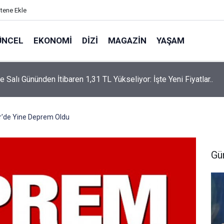
itene Ekle
ÜNCEL
EKONOMI
DIZI
MAGAZIN
YAŞAM
rtaş’a “Bozkırın Tezenesi” Lakabını Kim Verdi? Beyaz’la Joker
un Cevabı Merak Edildi
r'de Yine Deprem Oldu
Gü