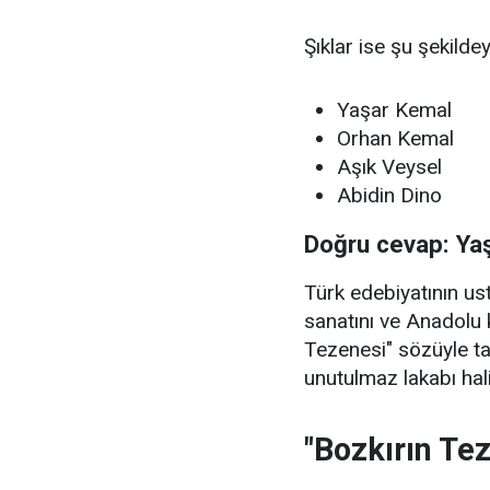
Şıklar ise şu şekildey
Yaşar Kemal
Orhan Kemal
Aşık Veysel
Abidin Dino
Doğru cevap: Ya
Türk edebiyatının u
sanatını ve Anadolu 
Tezenesi" sözüyle t
unutulmaz lakabı hali
"Bozkırın Te