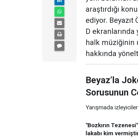
araştırdığı kon
ediyor. Beyazıt
D ekranlarında 
halk müziğinin
hakkında yönelti
Beyaz’la Jok
Sorusunun C
Yarışmada izleyiciler
"Bozkırın Tezenesi"
lakabı kim vermişti