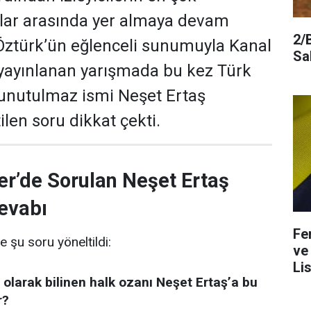
ular arasında yer almaya devam
2/
 Öztürk’ün eğlenceli sunumuyla Kanal
Sa
yayınlanan yarışmada bu kez Türk
 unutulmaz ismi Neşet Ertaş
len soru dikkat çekti.
er’de Sorulan Neşet Ertaş
evabı
Fe
e şu soru yöneltildi:
ve
Lis
 olarak bilinen halk ozanı Neşet Ertaş’a bu
r?