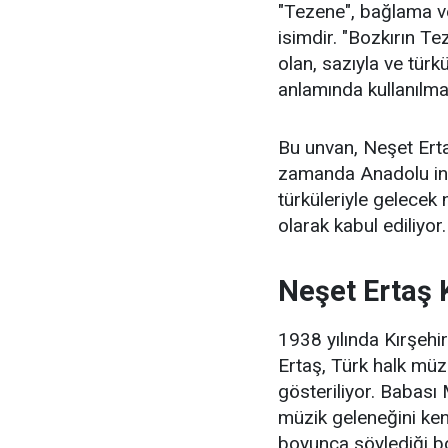
"Tezene", bağlama ve
isimdir. "Bozkırın Te
olan, sazıyla ve türkü
anlamında kullanılma
Bu unvan, Neşet Ertaş
zamanda Anadolu insa
türküleriyle gelecek 
olarak kabul ediliyor.
Neşet Ertaş 
1938 yılında Kırşehi
Ertaş, Türk halk müzi
gösteriliyor. Babası
müzik geleneğini kend
boyunca söylediği boz