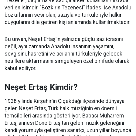
"Tezene", bağlama ve saz çalarken kullanılan mızraba
verilen isimdir. "Bozkırın Tezenesi" ifadesi ise Anadolu
bozkırlarının sesi olan, sazıyla ve türküleriyle halkın
duygularını dile getiren kişi anlamında kullanılmaktadır.
Bu unvan, Neşet Ertaş’ın yalnızca güçlü saz icrasını
değil, aynı zamanda Anadolu insanının yaşamını,
sevgisini, hasretini ve acılarını türküleriyle gelecek
nesillere aktarmasını simgeleyen özel bir ifade olarak
kabul ediliyor.
Neşet Ertaş Kimdir?
1938 yılında Kırşehir'in Çiçekdağı ilçesinde dünyaya
gelen Neşet Ertaş, Türk halk müziğinin en önemli
temsilcileri arasında gösteriliyor. Babası Muharrem
Ertaş, annesi Döne Ertaş'tan gelen müzik geleneğini
kendi yorumuyla geliştiren sanatçı, uzun yıllar boyunca