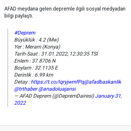
AFAD meydana gelen depremle ilgili sosyal medyadan
bilgi paylaştı.
#Deprem
Büyüklük : 4.2 (Mw)
Yer : Meram (Konya)
Tarih-Saat : 31.01.2022, 12:30:35 TSİ
Enlem : 37.8706 N
Boylam : 32.1135 E
Derinlik : 6.99 km
Detay :
https://t.co/IqryjwmfPq
@afadbaskanlik
@trthaber
@anadoluajansi
— AFAD Deprem (@DepremDairesi)
January 31,
2022