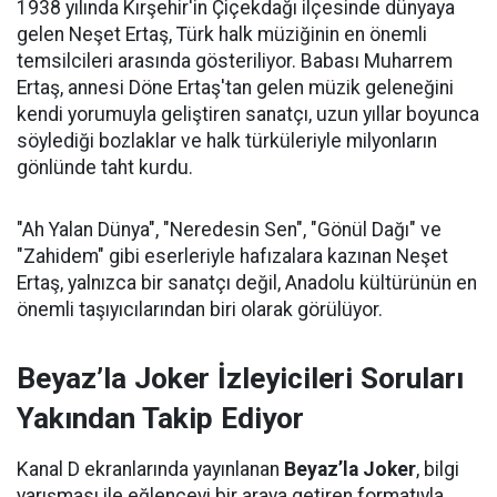
1938 yılında Kırşehir'in Çiçekdağı ilçesinde dünyaya
gelen Neşet Ertaş, Türk halk müziğinin en önemli
temsilcileri arasında gösteriliyor. Babası Muharrem
Ertaş, annesi Döne Ertaş'tan gelen müzik geleneğini
kendi yorumuyla geliştiren sanatçı, uzun yıllar boyunca
söylediği bozlaklar ve halk türküleriyle milyonların
gönlünde taht kurdu.
"Ah Yalan Dünya", "Neredesin Sen", "Gönül Dağı" ve
"Zahidem" gibi eserleriyle hafızalara kazınan Neşet
Ertaş, yalnızca bir sanatçı değil, Anadolu kültürünün en
önemli taşıyıcılarından biri olarak görülüyor.
Beyaz’la Joker İzleyicileri Soruları
Yakından Takip Ediyor
Kanal D ekranlarında yayınlanan
Beyaz’la Joker
, bilgi
yarışması ile eğlenceyi bir araya getiren formatıyla