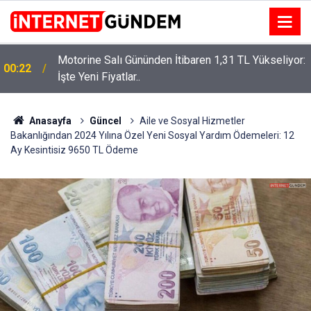
Motorine Salı Gününden İtibaren 1,31 TL Yükseliyor:
00:22
İşte Yeni Fiyatlar..
Neşet Ertaş’a “Bozkırın Tezenesi” Lakabını Kim
15:58
Verdi? Beyaz’la Joker Sorusunun Cevabı Merak
Edildi
Anasayfa
Güncel
Aile ve Sosyal Hizmetler
Bakanlığından 2024 Yılına Özel Yeni Sosyal Yardım Ödemeleri: 12
Ay Kesintisiz 9650 TL Ödeme