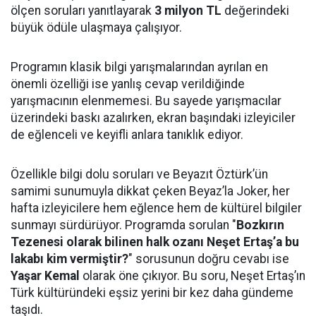
ölçen soruları yanıtlayarak
3 milyon TL
değerindeki
büyük ödüle ulaşmaya çalışıyor.
Programın klasik bilgi yarışmalarından ayrılan en
önemli özelliği ise yanlış cevap verildiğinde
yarışmacının elenmemesi. Bu sayede yarışmacılar
üzerindeki baskı azalırken, ekran başındaki izleyiciler
de eğlenceli ve keyifli anlara tanıklık ediyor.
Özellikle bilgi dolu soruları ve Beyazıt Öztürk’ün
samimi sunumuyla dikkat çeken Beyaz’la Joker, her
hafta izleyicilere hem eğlence hem de kültürel bilgiler
sunmayı sürdürüyor. Programda sorulan "
Bozkırın
Tezenesi olarak bilinen halk ozanı Neşet Ertaş’a bu
lakabı kim vermiştir?
" sorusunun doğru cevabı ise
Yaşar Kemal
olarak öne çıkıyor. Bu soru, Neşet Ertaş’ın
Türk kültüründeki eşsiz yerini bir kez daha gündeme
taşıdı.