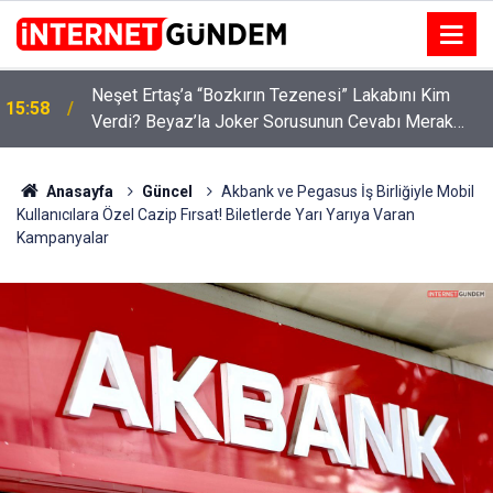
:
Neşet Ertaş’a “Bozkırın Tezenesi” Lakabını Kim
15:58
Verdi? Beyaz’la Joker Sorusunun Cevabı Merak
Edildi
Anasayfa
Güncel
Akbank ve Pegasus İş Birliğiyle Mobil
Kullanıcılara Özel Cazip Fırsat! Biletlerde Yarı Yarıya Varan
Kampanyalar