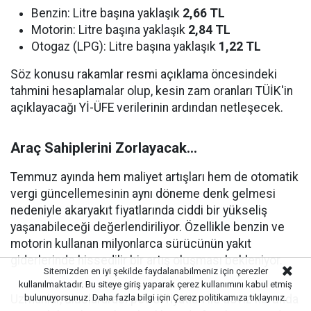
Benzin: Litre başına yaklaşık
2,66 TL
Motorin: Litre başına yaklaşık
2,84 TL
Otogaz (LPG): Litre başına yaklaşık
1,22 TL
Söz konusu rakamlar resmi açıklama öncesindeki
tahmini hesaplamalar olup, kesin zam oranları TÜİK'in
açıklayacağı Yİ-ÜFE verilerinin ardından netleşecek.
Araç Sahiplerini Zorlayacak...
Temmuz ayında hem maliyet artışları hem de otomatik
vergi güncellemesinin aynı döneme denk gelmesi
nedeniyle akaryakıt fiyatlarında ciddi bir yükseliş
yaşanabileceği değerlendiriliyor. Özellikle benzin ve
motorin kullanan milyonlarca sürücünün yakıt
giderlerinde hissedilir bir artış oluşması bekleniyor.
Sitemizden en iyi şekilde faydalanabilmeniz için çerezler
kullanılmaktadır. Bu siteye giriş yaparak çerez kullanımını kabul etmiş
bulunuyorsunuz. Daha fazla bilgi için
Çerez politikamıza
tıklayınız.
Uzmanlar, uluslararası petrol fiyatları ile döviz kurunda