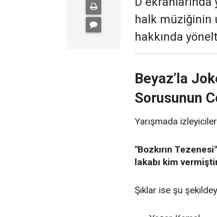
D ekranlarında 
halk müziğinin
hakkında yönelti
Beyaz’la Jok
Sorusunun C
Yarışmada izleyiciler
"Bozkırın Tezenesi"
lakabı kim vermişti
Şıklar ise şu şekildey