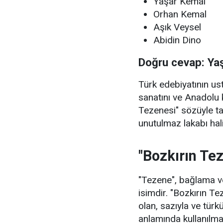
Yaşar Kemal
Orhan Kemal
Aşık Veysel
Abidin Dino
Doğru cevap: Ya
Türk edebiyatının u
sanatını ve Anadolu 
Tezenesi" sözüyle t
unutulmaz lakabı hali
"Bozkırın Te
"Tezene", bağlama ve
isimdir. "Bozkırın Te
olan, sazıyla ve türkü
anlamında kullanılma