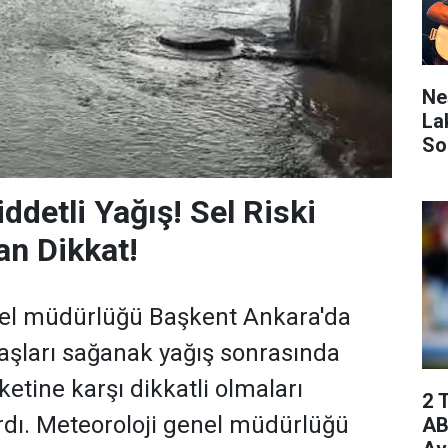
Ne
La
So
ddetli Yağış! Sel Riski
n Dikkat!
nel müdürlüğü Başkent Ankara'da
şları sağanak yağış sonrasında
ketine karşı dikkatli olmaları
2 
dı. Meteoroloji genel müdürlüğü
AB