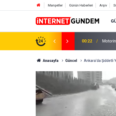
Manşetler
Günün Haberleri
Arşiv
S
G
Neşet E
,31 TL Yükseliyor: İşte Yeni Fiyatlar..
24
15:58
Sorusun
Anasayfa
Güncel
Ankara'da Şiddetli Y