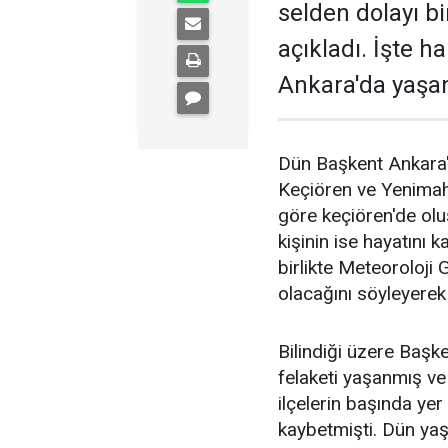
selden dolayı bi
açıkladı. İşte h
Ankara'da yaşa
Dün Başkent Ankara'
Keçiören ve Yenimaha
göre keçiören'de olu
kişinin ise hayatını k
birlikte Meteoroloji
olacağını söyleyerek
Bilindiği üzere Başk
felaketi yaşanmış ve 
ilçelerin başında yer 
kaybetmişti. Dün yaşa