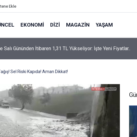
itene Ekle
ÜNCEL
EKONOMI
DIZI
MAGAZIN
YAŞAM
rtaş’a “Bozkırın Tezenesi” Lakabını Kim Verdi? Beyaz’la Joker
un Cevabı Merak Edildi
ağış! Sel Riski Kapıda! Aman Dikkat!
Gü