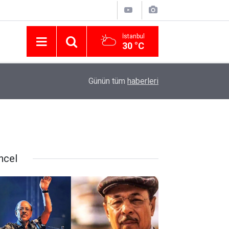
İstanbul
30 °C
Nissan Türkiye'den Temmuz 2026 Kampanyası! Q
16:23
Günün tüm
haberleri
Modellerinde Faizsiz Kredi ve İndirim Fırsatı
ncel