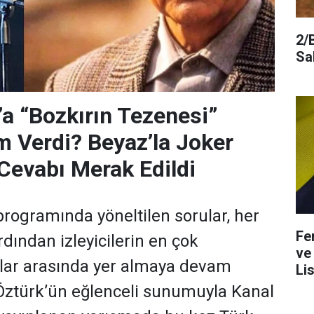
2/
Sa
’a “Bozkırın Tezenesi”
m Verdi? Beyaz’la Joker
Cevabı Merak Edildi
programında yöneltilen sorular, her
Fe
dından izleyicilerin en çok
ve
ular arasında yer almaya devam
Lis
 Öztürk’ün eğlenceli sunumuyla Kanal