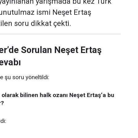
yayınlanan yarışmada bu kez Türk
 unutulmaz ismi Neşet Ertaş
len soru dikkat çekti.
er’de Sorulan Neşet Ertaş
evabı
e şu soru yöneltildi:
 olarak bilinen halk ozanı Neşet Ertaş’a bu
r?
di: