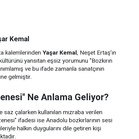
şar Kemal
sta kalemlerinden
Yaşar Kemal
, Neşet Ertaş’ın
kültürünü yansıtan eşsiz yorumunu "Bozkırın
anımlamış ve bu ifade zamanla sanatçının
ne gelmiştir.
zenesi" Ne Anlama Geliyor?
 saz çalarken kullanılan mızraba verilen
zenesi" ifadesi ise Anadolu bozkırlarının sesi
leriyle halkın duygularını dile getiren kişi
ktadır.