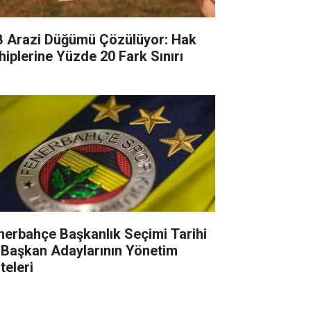
B Arazi Düğümü Çözülüyor: Hak
hiplerine Yüzde 20 Fark Sınırı
nerbahçe Başkanlık Seçimi Tarihi
 Başkan Adaylarının Yönetim
teleri