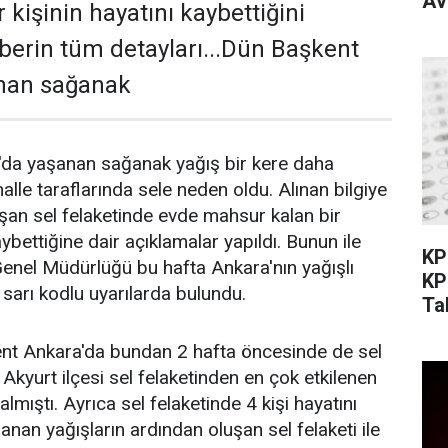
Av
r kişinin hayatını kaybettiğini
aberin tüm detayları...Dün Başkent
nan sağanak
da yaşanan sağanak yağış bir kere daha
lle taraflarında sele neden oldu. Alınan bilgiye
şan sel felaketinde evde mahsur kalan bir
aybettiğine dair açıklamalar yapıldı. Bunun ile
KP
 Genel Müdürlüğü bu hafta Ankara'nın yağışlı
KP
 sarı kodlu uyarılarda bulundu.
Ta
ent Ankara'da bundan 2 hafta öncesinde de sel
Akyurt ilçesi sel felaketinden en çok etkilenen
almıştı. Ayrıca sel felaketinde 4 kişi hayatını
nan yağışların ardından oluşan sel felaketi ile