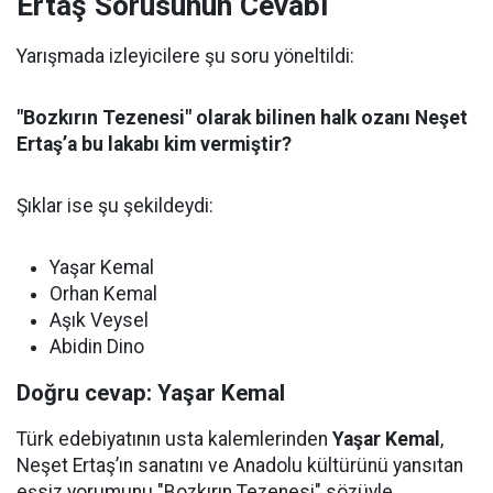
Ertaş Sorusunun Cevabı
Yarışmada izleyicilere şu soru yöneltildi:
"Bozkırın Tezenesi" olarak bilinen halk ozanı Neşet
Ertaş’a bu lakabı kim vermiştir?
Şıklar ise şu şekildeydi:
Yaşar Kemal
Orhan Kemal
Aşık Veysel
Abidin Dino
Doğru cevap: Yaşar Kemal
Türk edebiyatının usta kalemlerinden
Yaşar Kemal
,
Neşet Ertaş’ın sanatını ve Anadolu kültürünü yansıtan
eşsiz yorumunu "Bozkırın Tezenesi" sözüyle