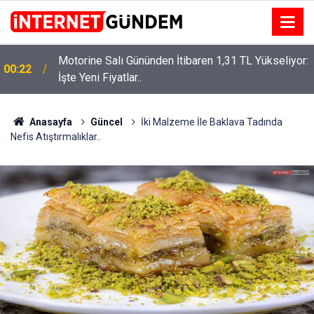
Motorine Salı Gününden İtibaren 1,31 TL Yükseliyor:
ru
00:22
İşte Yeni Fiyatlar..
Anasayfa
Güncel
İki Malzeme İle Baklava Tadında
Nefis Atıştırmalıklar..