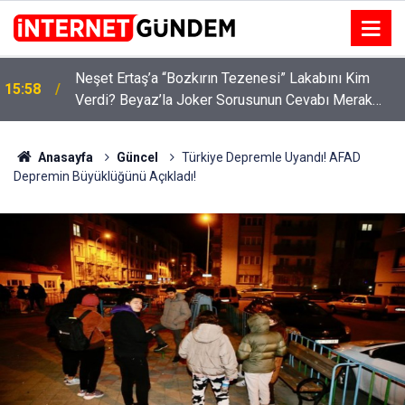
:
Neşet Ertaş’a “Bozkırın Tezenesi” Lakabını Kim
15:58
Verdi? Beyaz’la Joker Sorusunun Cevabı Merak
Edildi
Anasayfa
Güncel
Türkiye Depremle Uyandı! AFAD
Depremin Büyüklüğünü Açıkladı!