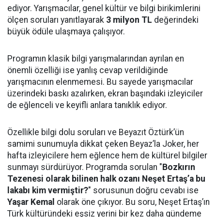
ediyor. Yarışmacılar, genel kültür ve bilgi birikimlerini
ölçen soruları yanıtlayarak
3 milyon TL
değerindeki
büyük ödüle ulaşmaya çalışıyor.
Programın klasik bilgi yarışmalarından ayrılan en
önemli özelliği ise yanlış cevap verildiğinde
yarışmacının elenmemesi. Bu sayede yarışmacılar
üzerindeki baskı azalırken, ekran başındaki izleyiciler
de eğlenceli ve keyifli anlara tanıklık ediyor.
Özellikle bilgi dolu soruları ve Beyazıt Öztürk’ün
samimi sunumuyla dikkat çeken Beyaz’la Joker, her
hafta izleyicilere hem eğlence hem de kültürel bilgiler
sunmayı sürdürüyor. Programda sorulan "
Bozkırın
Tezenesi olarak bilinen halk ozanı Neşet Ertaş’a bu
lakabı kim vermiştir?
" sorusunun doğru cevabı ise
Yaşar Kemal
olarak öne çıkıyor. Bu soru, Neşet Ertaş’ın
Türk kültüründeki eşsiz yerini bir kez daha gündeme