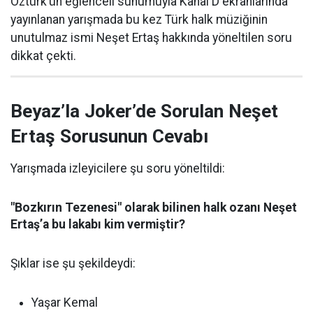
Öztürk’ün eğlenceli sunumuyla Kanal D ekranlarında
yayınlanan yarışmada bu kez Türk halk müziğinin
unutulmaz ismi Neşet Ertaş hakkında yöneltilen soru
dikkat çekti.
Beyaz’la Joker’de Sorulan Neşet
Ertaş Sorusunun Cevabı
Yarışmada izleyicilere şu soru yöneltildi:
"Bozkırın Tezenesi" olarak bilinen halk ozanı Neşet
Ertaş’a bu lakabı kim vermiştir?
Şıklar ise şu şekildeydi:
Yaşar Kemal