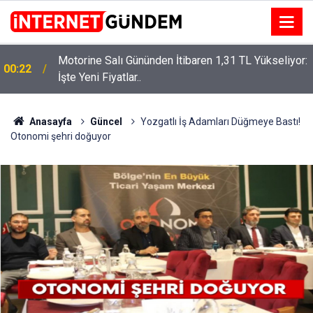
Motorine Salı Gününden İtibaren 1,31 TL Yükseliyor:
00:22
İşte Yeni Fiyatlar..
Neşet Ertaş’a “Bozkırın Tezenesi” Lakabını Kim
15:58
Verdi? Beyaz’la Joker Sorusunun Cevabı Merak
Edildi
Anasayfa
Güncel
Yozgatlı İş Adamları Düğmeye Bastı!
Otonomi şehri doğuyor