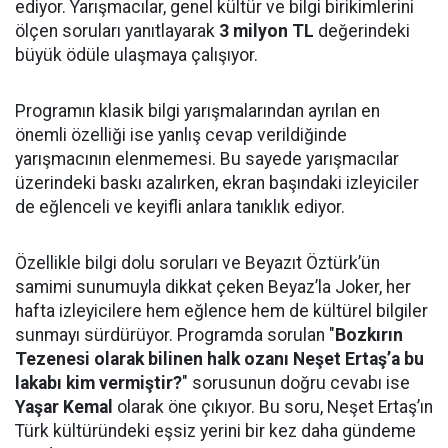
ediyor. Yarışmacılar, genel kültür ve bilgi birikimlerini
ölçen soruları yanıtlayarak
3 milyon TL
değerindeki
büyük ödüle ulaşmaya çalışıyor.
Programın klasik bilgi yarışmalarından ayrılan en
önemli özelliği ise yanlış cevap verildiğinde
yarışmacının elenmemesi. Bu sayede yarışmacılar
üzerindeki baskı azalırken, ekran başındaki izleyiciler
de eğlenceli ve keyifli anlara tanıklık ediyor.
Özellikle bilgi dolu soruları ve Beyazıt Öztürk’ün
samimi sunumuyla dikkat çeken Beyaz’la Joker, her
hafta izleyicilere hem eğlence hem de kültürel bilgiler
sunmayı sürdürüyor. Programda sorulan "
Bozkırın
Tezenesi olarak bilinen halk ozanı Neşet Ertaş’a bu
lakabı kim vermiştir?
" sorusunun doğru cevabı ise
Yaşar Kemal
olarak öne çıkıyor. Bu soru, Neşet Ertaş’ın
Türk kültüründeki eşsiz yerini bir kez daha gündeme