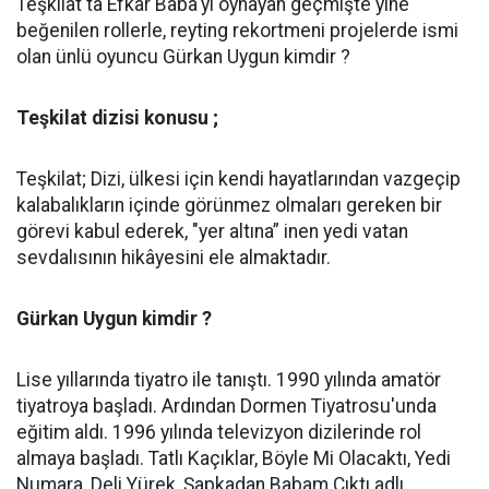
Teşkilat'ta Efkar Baba'yı oynayan geçmişte yine
beğenilen rollerle, reyting rekortmeni projelerde ismi
olan ünlü oyuncu Gürkan Uygun kimdir ?
Teşkilat dizisi konusu ;
Teşkilat; Dizi, ülkesi için kendi hayatlarından vazgeçip
kalabalıkların içinde görünmez olmaları gereken bir
görevi kabul ederek, "yer altına” inen yedi vatan
sevdalısının hikâyesini ele almaktadır.
Gürkan Uygun kimdir ?
Lise yıllarında tiyatro ile tanıştı. 1990 yılında amatör
tiyatroya başladı. Ardından Dormen Tiyatrosu'unda
eğitim aldı. 1996 yılında televizyon dizilerinde rol
almaya başladı. Tatlı Kaçıklar, Böyle Mi Olacaktı, Yedi
Numara, Deli Yürek, Şapkadan Babam Çıktı adlı