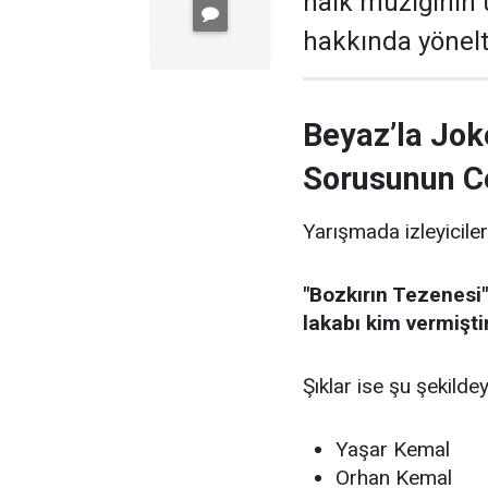
halk müziğinin
hakkında yönelti
Beyaz’la Jok
Sorusunun C
Yarışmada izleyiciler
"Bozkırın Tezenesi"
lakabı kim vermişti
Şıklar ise şu şekildey
Yaşar Kemal
Orhan Kemal