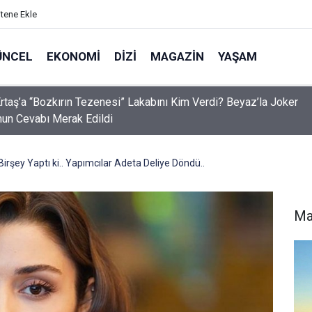
itene Ekle
ÜNCEL
EKONOMI
DIZI
MAGAZIN
YAŞAM
rtaş’a “Bozkırın Tezenesi” Lakabını Kim Verdi? Beyaz’la Joker
un Cevabı Merak Edildi
irşey Yaptı ki.. Yapımcılar Adeta Deliye Döndü..
Ma