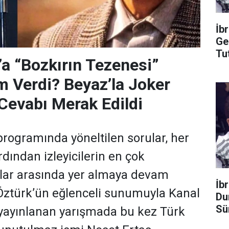
İb
Ge
Tu
’a “Bozkırın Tezenesi”
m Verdi? Beyaz’la Joker
Cevabı Merak Edildi
programında yöneltilen sorular, her
dından izleyicilerin en çok
ular arasında yer almaya devam
İb
 Öztürk’ün eğlenceli sunumuyla Kanal
Du
Sü
yayınlanan yarışmada bu kez Türk