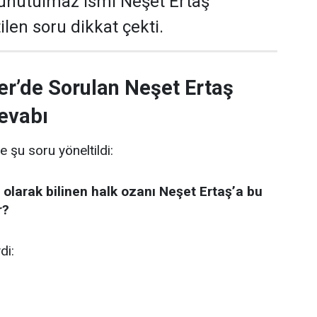
 unutulmaz ismi Neşet Ertaş
len soru dikkat çekti.
er’de Sorulan Neşet Ertaş
evabı
e şu soru yöneltildi:
 olarak bilinen halk ozanı Neşet Ertaş’a bu
r?
di: