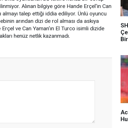
linmiyor. Alınan bilgiye göre Hande Erçel'in Can
 almayı talep ettiği iddia ediliyor. Ünlü oyuncu
ebinin arından dizi de rol alması da askıya
SH
e Erçel ve Can Yaman'ın El Turco isimli dizide
Çe
kları henüz netlik kazanmadı.
Bi
Ac
Hu