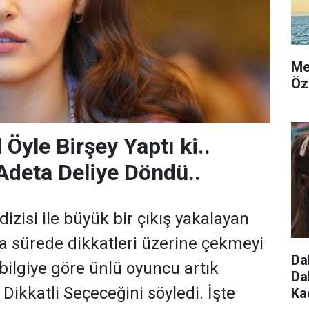
Me
Öz
Öyle Birşey Yaptı ki..
Adeta Deliye Döndü..
izisi ile büyük bir çıkış yakalayan
a sürede dikkatleri üzerine çekmeyi
Da
bilgiye göre ünlü oyuncu artık
Da
 Dikkatli Seçeceğini söyledi. İşte
Ka