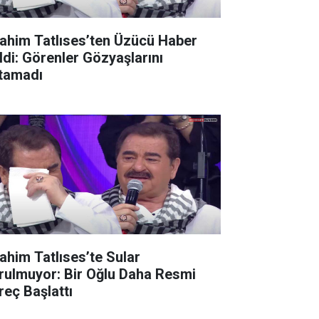
rahim Tatlıses’ten Üzücü Haber
ldi: Görenler Gözyaşlarını
tamadı
rahim Tatlıses’te Sular
rulmuyor: Bir Oğlu Daha Resmi
reç Başlattı