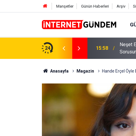
Manşetler
Günün Haberleri
Arşiv
S
G
Neşet E
,31 TL Yükseliyor: İşte Yeni Fiyatlar..
24
15:58
Sorusun
Anasayfa
Magazin
Hande Erçel Öyle B