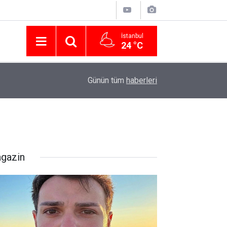
İstanbul
24 °C
Nissan Türkiye'den Temmuz 2026 Kampanyası! Q
16:23
Günün tüm
haberleri
Modellerinde Faizsiz Kredi ve İndirim Fırsatı
gazin