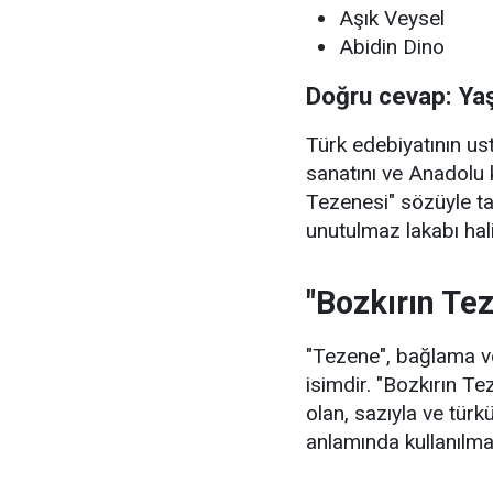
Aşık Veysel
Abidin Dino
Doğru cevap: Ya
Türk edebiyatının u
sanatını ve Anadolu 
Tezenesi" sözüyle t
unutulmaz lakabı hali
"Bozkırın Te
"Tezene", bağlama ve
isimdir. "Bozkırın Te
olan, sazıyla ve türkü
anlamında kullanılma