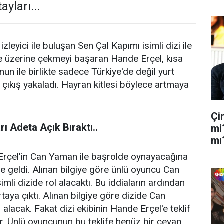
yları...
zleyici ile buluşan Sen Çal Kapımı isimli dizi ile
de üzerine çekmeyi başaran Hande Erçel, kısa
nun ile birlikte sadece Türkiye'de değil yurt
r çıkış yakaladı. Hayran kitlesi böylece artmaya
Çi
ı Adeta Açık Bıraktı..
mi
mı
rçel'in Can Yaman ile başrolde oynayacağına
e geldi. Alınan bilgiye göre ünlü oyuncu Can
imli dizide rol alacaktı. Bu iddiaların ardından
rtaya çıktı. Alınan bilgiye göre dizide Can
alacak. Fakat dizi ekibinin Hande Erçel'e teklif
. Ünlü oyuncunun bu teklife henüz bir cevap