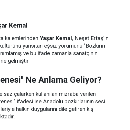
şar Kemal
sta kalemlerinden
Yaşar Kemal
, Neşet Ertaş’ın
kültürünü yansıtan eşsiz yorumunu "Bozkırın
anımlamış ve bu ifade zamanla sanatçının
ne gelmiştir.
zenesi" Ne Anlama Geliyor?
 saz çalarken kullanılan mızraba verilen
zenesi" ifadesi ise Anadolu bozkırlarının sesi
leriyle halkın duygularını dile getiren kişi
ktadır.