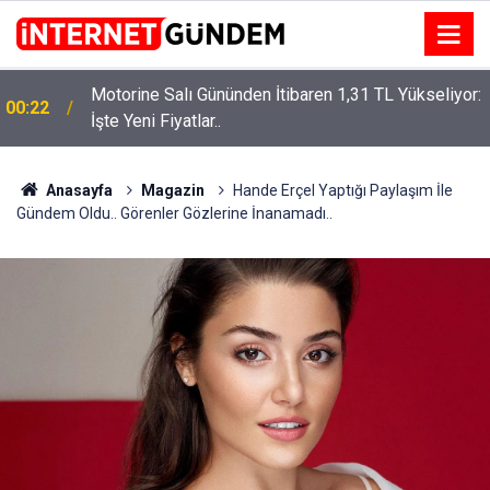
Motorine Salı Gününden İtibaren 1,31 TL Yükseliyor:
00:22
İşte Yeni Fiyatlar..
Neşet Ertaş’a “Bozkırın Tezenesi” Lakabını Kim
15:58
Verdi? Beyaz’la Joker Sorusunun Cevabı Merak
Edildi
Anasayfa
Magazin
Hande Erçel Yaptığı Paylaşım İle
Gündem Oldu.. Görenler Gözlerine İnanamadı..