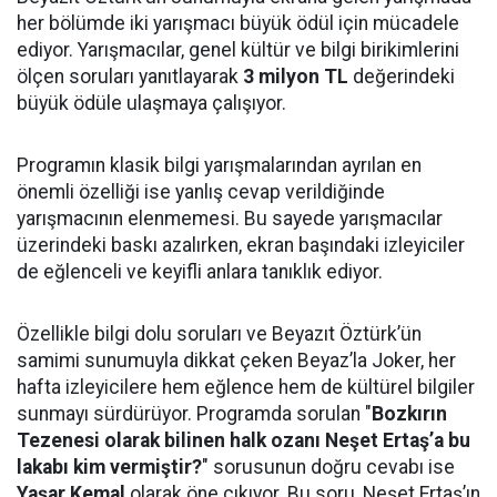
her bölümde iki yarışmacı büyük ödül için mücadele
ediyor. Yarışmacılar, genel kültür ve bilgi birikimlerini
ölçen soruları yanıtlayarak
3 milyon TL
değerindeki
büyük ödüle ulaşmaya çalışıyor.
Programın klasik bilgi yarışmalarından ayrılan en
önemli özelliği ise yanlış cevap verildiğinde
yarışmacının elenmemesi. Bu sayede yarışmacılar
üzerindeki baskı azalırken, ekran başındaki izleyiciler
de eğlenceli ve keyifli anlara tanıklık ediyor.
Özellikle bilgi dolu soruları ve Beyazıt Öztürk’ün
samimi sunumuyla dikkat çeken Beyaz’la Joker, her
hafta izleyicilere hem eğlence hem de kültürel bilgiler
sunmayı sürdürüyor. Programda sorulan "
Bozkırın
Tezenesi olarak bilinen halk ozanı Neşet Ertaş’a bu
lakabı kim vermiştir?
" sorusunun doğru cevabı ise
Yaşar Kemal
olarak öne çıkıyor. Bu soru, Neşet Ertaş’ın