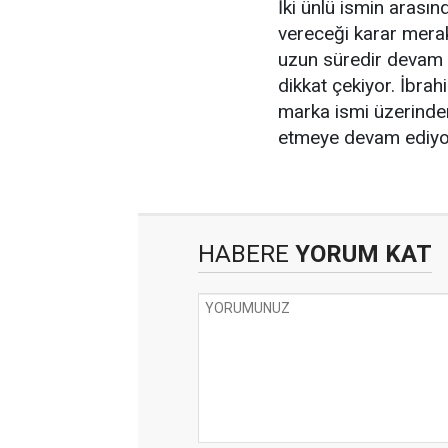
İki ünlü ismin aras
vereceği karar merak
uzun süredir devam e
dikkat çekiyor. İbrah
marka ismi üzerind
etmeye devam ediyo
HABERE
YORUM KAT