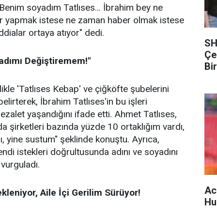
Benim soyadım Tatlıses... İbrahim bey ne
er yapmak istese ne zaman haber olmak istese
 iddialar ortaya atıyor" dedi.
SH
Çe
yadımı Değiştiremem!"
Bi
ikle 'Tatlıses Kebap' ve çiğköfte şubelerini
 belirterek, İbrahim Tatlıses'in bu işleri
ezalet yaşandığını ifade etti. Ahmet Tatlıses,
da şirketleri bazında yüzde 10 ortaklığım vardı,
ı, yine sustum" şeklinde konuştu. Ayrıca,
endi istekleri doğrultusunda adını ve soyadını
vurguladı.
Ac
eniyor, Aile İçi Gerilim Sürüyor!
Hu