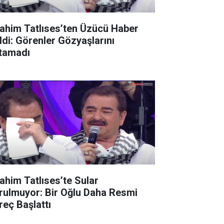
rahim Tatlıses’ten Üzücü Haber
ldi: Görenler Gözyaşlarını
tamadı
rahim Tatlıses’te Sular
rulmuyor: Bir Oğlu Daha Resmi
reç Başlattı