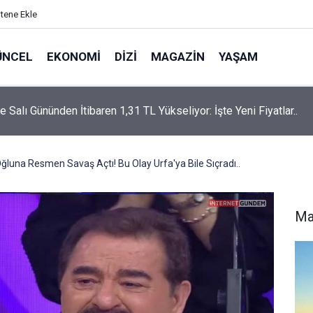
itene Ekle
ÜNCEL
EKONOMI
DIZI
MAGAZIN
YAŞAM
rtaş’a “Bozkırın Tezenesi” Lakabını Kim Verdi? Beyaz’la Joker
un Cevabı Merak Edildi
ğluna Resmen Savaş Açtı! Bu Olay Urfa'ya Bile Sıçradı..
Ma