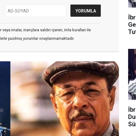
İb
Ge
veya imalar, inançlara saldırı içeren, imla kuralları ile
Tu
flerle yazılmış yorumlar onaylanmamaktadır.
İb
Du
Sü