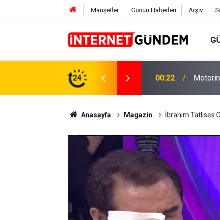
Manşetler
Günün Haberleri
Arşiv
S
G
Neşet E
,31 TL Yükseliyor: İşte Yeni Fiyatlar..
24
15:58
Sorusun
Anasayfa
Magazin
İbrahim Tatlıses O