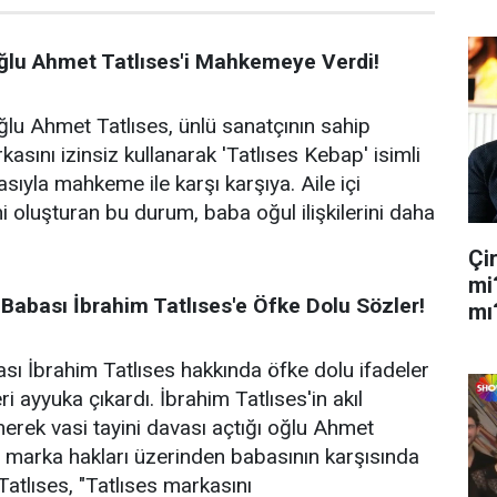
Oğlu Ahmet Tatlıses'i Mahkemeye Verdi!
oğlu Ahmet Tatlıses, ünlü sanatçının sahip
kasını izinsiz kullanarak 'Tatlıses Kebap' isimli
asıyla mahkeme ile karşı karşıya. Aile içi
ni oluşturan bu durum, baba oğul ilişkilerini daha
Çi
mi
Babası İbrahim Tatlıses'e Öfke Dolu Sözler!
mı
sı İbrahim Tatlıses hakkında öfke dolu ifadeler
ri ayyuka çıkardı. İbrahim Tatlıses'in akıl
erek vasi tayini davası açtığı oğlu Ahmet
e marka hakları üzerinden babasının karşısında
Tatlıses, "Tatlıses markasını