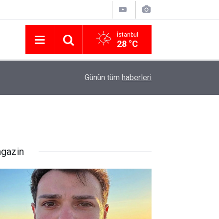
İstanbul
28 °C
Nissan Türkiye'den Temmuz 2026 Kampanyası! Q
16:23
Günün tüm
haberleri
Modellerinde Faizsiz Kredi ve İndirim Fırsatı
gazin