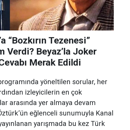
’a “Bozkırın Tezenesi”
m Verdi? Beyaz’la Joker
Cevabı Merak Edildi
programında yöneltilen sorular, her
dından izleyicilerin en çok
ular arasında yer almaya devam
 Öztürk’ün eğlenceli sunumuyla Kanal
yayınlanan yarışmada bu kez Türk