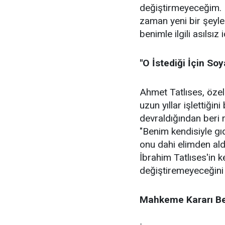
değiştirmeyeceğim. 
zaman yeni bir şeyl
benimle ilgili asılsız
"O İstediği İçin So
Ahmet Tatlıses, özell
uzun yıllar işlettiğini
devraldığından beri r
"Benim kendisiyle gı
onu dahi elimden ald
İbrahim Tatlıses'in k
değiştiremeyeceğini 
Mahkeme Kararı Bekl