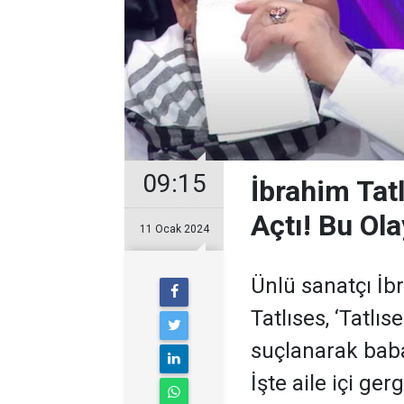
09:15
İbrahim Ta
Açtı! Bu Ola
11 Ocak 2024
Ünlü sanatçı İb
Tatlıses, ‘Tatlı
suçlanarak bab
İşte aile içi ger