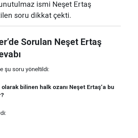
 unutulmaz ismi Neşet Ertaş
len soru dikkat çekti.
er’de Sorulan Neşet Ertaş
evabı
e şu soru yöneltildi:
 olarak bilinen halk ozanı Neşet Ertaş’a bu
r?
di: