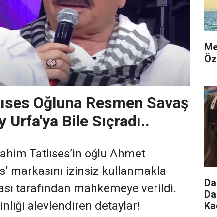
Me
Öz
tlıses Oğluna Resmen Savaş
y Urfa'ya Bile Sıçradı..
rahim Tatlıses’in oğlu Ahmet
ses’ markasını izinsiz kullanmakla
Da
ası tarafından mahkemeye verildi.
Da
ginliği alevlendiren detaylar!
Ka