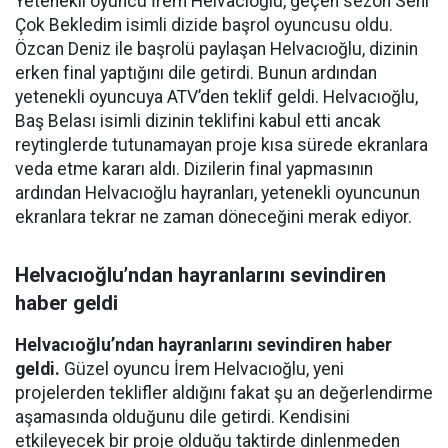
Yetenekli oyuncu İrem Helvacıoğlu, geçen sezon Seni
Çok Bekledim isimli dizide başrol oyuncusu oldu.
Özcan Deniz ile başrolü paylaşan Helvacıoğlu, dizinin
erken final yaptığını dile getirdi. Bunun ardından
yetenekli oyuncuya ATV’den teklif geldi. Helvacıoğlu,
Baş Belası isimli dizinin teklifini kabul etti ancak
reytinglerde tutunamayan proje kısa sürede ekranlara
veda etme kararı aldı. Dizilerin final yapmasının
ardından Helvacıoğlu hayranları, yetenekli oyuncunun
ekranlara tekrar ne zaman döneceğini merak ediyor.
Helvacıoğlu’ndan hayranlarını sevindiren
haber geldi
Helvacıoğlu’ndan hayranlarını sevindiren haber
geldi.
Güzel oyuncu İrem Helvacıoğlu, yeni
projelerden teklifler aldığını fakat şu an değerlendirme
aşamasında olduğunu dile getirdi. Kendisini
etkileyecek bir proje olduğu taktirde dinlenmeden