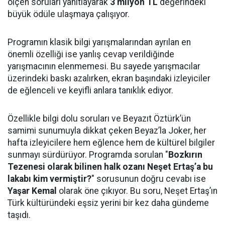
ölçen soruları yanıtlayarak
3 milyon TL
değerindeki
büyük ödüle ulaşmaya çalışıyor.
Programın klasik bilgi yarışmalarından ayrılan en
önemli özelliği ise yanlış cevap verildiğinde
yarışmacının elenmemesi. Bu sayede yarışmacılar
üzerindeki baskı azalırken, ekran başındaki izleyiciler
de eğlenceli ve keyifli anlara tanıklık ediyor.
Özellikle bilgi dolu soruları ve Beyazıt Öztürk’ün
samimi sunumuyla dikkat çeken Beyaz’la Joker, her
hafta izleyicilere hem eğlence hem de kültürel bilgiler
sunmayı sürdürüyor. Programda sorulan "
Bozkırın
Tezenesi olarak bilinen halk ozanı Neşet Ertaş’a bu
lakabı kim vermiştir?
" sorusunun doğru cevabı ise
Yaşar Kemal
olarak öne çıkıyor. Bu soru, Neşet Ertaş’ın
Türk kültüründeki eşsiz yerini bir kez daha gündeme
taşıdı.