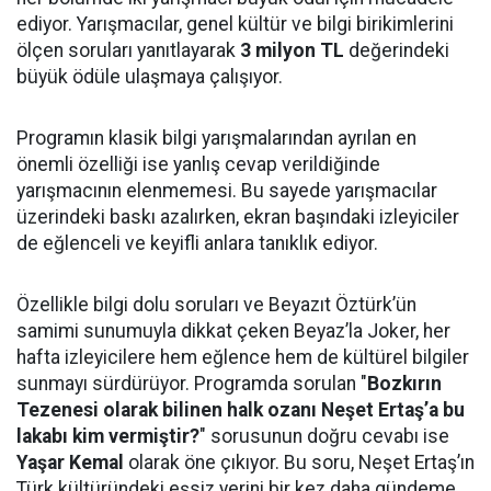
ediyor. Yarışmacılar, genel kültür ve bilgi birikimlerini
ölçen soruları yanıtlayarak
3 milyon TL
değerindeki
büyük ödüle ulaşmaya çalışıyor.
Programın klasik bilgi yarışmalarından ayrılan en
önemli özelliği ise yanlış cevap verildiğinde
yarışmacının elenmemesi. Bu sayede yarışmacılar
üzerindeki baskı azalırken, ekran başındaki izleyiciler
de eğlenceli ve keyifli anlara tanıklık ediyor.
Özellikle bilgi dolu soruları ve Beyazıt Öztürk’ün
samimi sunumuyla dikkat çeken Beyaz’la Joker, her
hafta izleyicilere hem eğlence hem de kültürel bilgiler
sunmayı sürdürüyor. Programda sorulan "
Bozkırın
Tezenesi olarak bilinen halk ozanı Neşet Ertaş’a bu
lakabı kim vermiştir?
" sorusunun doğru cevabı ise
Yaşar Kemal
olarak öne çıkıyor. Bu soru, Neşet Ertaş’ın
Türk kültüründeki eşsiz yerini bir kez daha gündeme