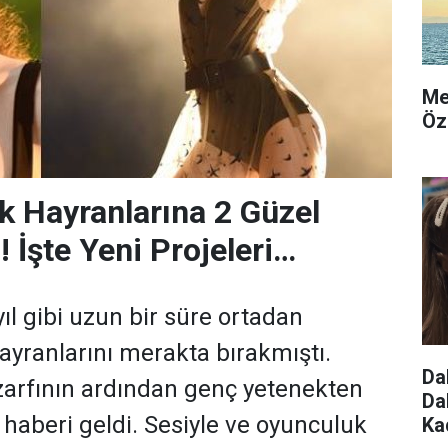
Me
Öz
rk Hayranlarına 2 Güzel
 İşte Yeni Projeleri…
yıl gibi uzun bir süre ortadan
yranlarını merakta bırakmıştı.
Da
zarfının ardından genç yetenekten
Da
 haberi geldi. Sesiyle ve oyunculuk
Ka