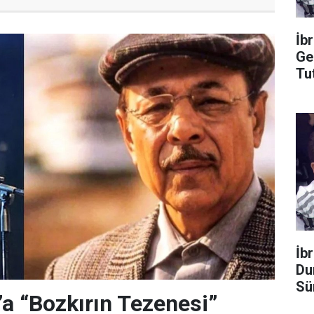
İb
Ge
Tu
İb
Du
Sü
’a “Bozkırın Tezenesi”