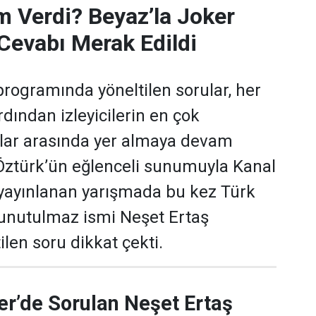
m Verdi? Beyaz’la Joker
Cevabı Merak Edildi
programında yöneltilen sorular, her
dından izleyicilerin en çok
ular arasında yer almaya devam
 Öztürk’ün eğlenceli sunumuyla Kanal
yayınlanan yarışmada bu kez Türk
 unutulmaz ismi Neşet Ertaş
len soru dikkat çekti.
er’de Sorulan Neşet Ertaş