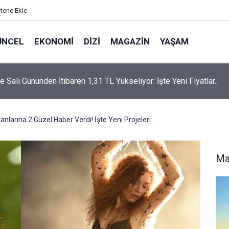
itene Ekle
ÜNCEL
EKONOMI
DIZI
MAGAZIN
YAŞAM
rtaş’a “Bozkırın Tezenesi” Lakabını Kim Verdi? Beyaz’la Joker
un Cevabı Merak Edildi
anlarına 2 Güzel Haber Verdi! İşte Yeni Projeleri…
Ma