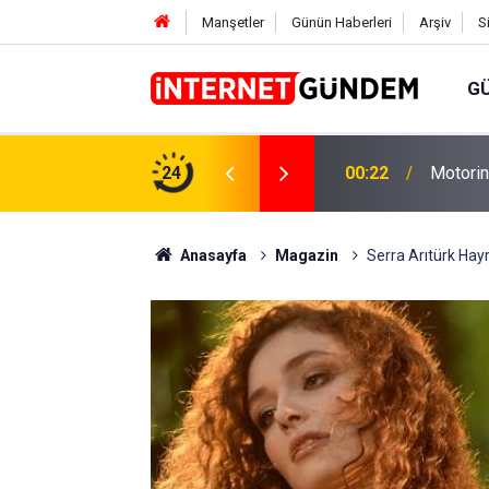
Manşetler
Günün Haberleri
Arşiv
S
G
Neşet E
,31 TL Yükseliyor: İşte Yeni Fiyatlar..
24
15:58
Sorusun
Anasayfa
Magazin
Serra Arıtürk Hayr