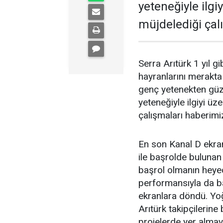
yeteneğiyle ilgi
müjdelediği ça
Serra Arıtürk 1 yıl 
hayranlarını merakta
genç yetenekten güze
yeteneğiyle ilgiyi üz
çalışmaları haberim
En son Kanal D ekran
ile başrolde bulunan 
başrol olmanın heyec
performansıyla da ba
ekranlara döndü. Yoğ
Arıtürk takipçilerine 
projelerde yer almay