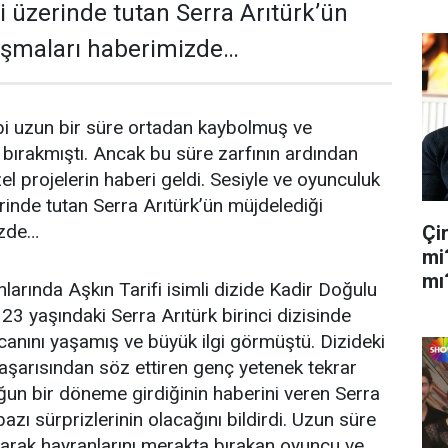
yi üzerinde tutan Serra Arıtürk’ün
lışmaları haberimizde…
gibi uzun bir süre ortadan kaybolmuş ve
 bırakmıştı. Ancak bu süre zarfının ardından
l projelerin haberi geldi. Sesiyle ve oyunculuk
erinde tutan Serra Arıtürk’ün müjdelediği
izde…
Çi
mi
mı
larında Aşkın Tarifi isimli dizide Kadir Doğulu
23 yaşındaki Serra Arıtürk birinci dizisinde
anını yaşamış ve büyük ilgi görmüştü. Dizideki
şarısından söz ettiren genç yetenek tekrar
un bir döneme girdiğinin haberini veren Serra
bazı sürprizlerinin olacağını bildirdi. Uzun süre
arak hayranlarını merakta bırakan oyuncu ve