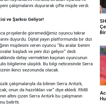
 yeni çalışmalarını duyurarak çifte müjde verdi.
isi ve Şarkısı Geliyor!
SH
Çe
Bi
unca projelerde göremediğimiz oyuncu tekrar
rını duyurdu. Dijital yayın platformunda bir dizi
ğının müjdesini veren oyuncu “
Bu aralar benim
ovalar başladı ve yeni dizi geliyor” dedi.
hakkında detay vermekten kaçınan oyuncunun
kulis bilgilerine ulaşıldı. Bu bilgi neticesinde Serra
dizinin ikinci sezonunda olacak.
ik çalışmalarıyla da bilinen Serra Arıtürk,
cak, onun da hazırlıkları var” diye ekledi. RMB
Ac
ının altını çizen Serra Arıtürk bu çalışmanın
Hu
u belirtti.