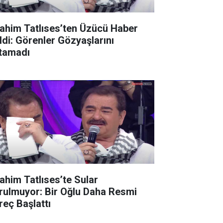
rahim Tatlıses’ten Üzücü Haber
ldi: Görenler Gözyaşlarını
tamadı
rahim Tatlıses’te Sular
rulmuyor: Bir Oğlu Daha Resmi
reç Başlattı