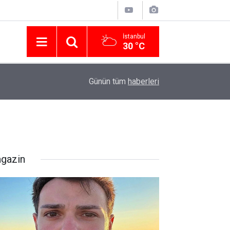
İstanbul
30 °C
Nissan Türkiye'den Temmuz 2026 Kampanyası! Q
16:23
Günün tüm
haberleri
Modellerinde Faizsiz Kredi ve İndirim Fırsatı
gazin