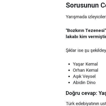
Sorusunun C
Yarışmada izleyiciler
"Bozkırın Tezenesi"
lakabı kim vermişti
Şıklar ise şu şekildey
Yaşar Kemal
Orhan Kemal
Aşık Veysel
Abidin Dino
Doğru cevap: Ya
Türk edebiyatının u