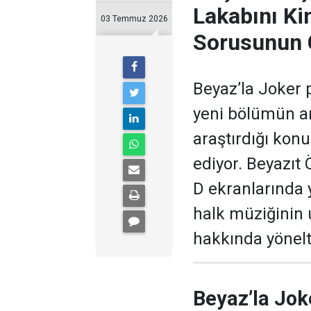
Lakabını Ki
03 Temmuz 2026
Sorusunun 
Beyaz’la Joker 
yeni bölümün ar
araştırdığı kon
ediyor. Beyazıt
D ekranlarında 
halk müziğinin
hakkında yönelti
Beyaz’la Jok