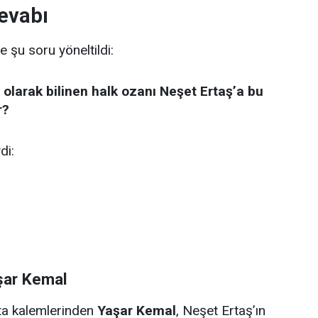
evabı
e şu soru yöneltildi:
 olarak bilinen halk ozanı Neşet Ertaş’a bu
r?
di:
şar Kemal
sta kalemlerinden
Yaşar Kemal
, Neşet Ertaş’ın