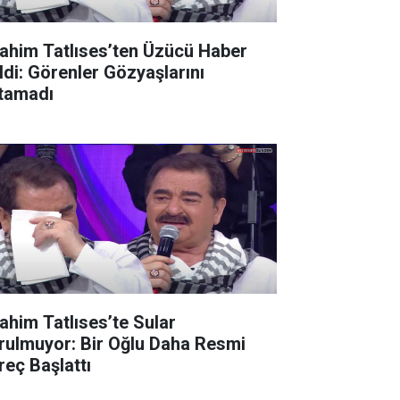
rahim Tatlıses’ten Üzücü Haber
ldi: Görenler Gözyaşlarını
tamadı
rahim Tatlıses’te Sular
rulmuyor: Bir Oğlu Daha Resmi
reç Başlattı