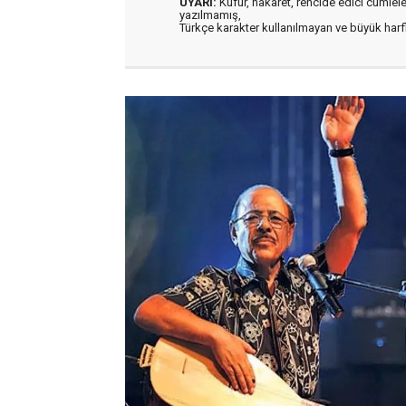
UYARI:
Küfür, hakaret, rencide edici cümleler 
yazılmamış,
Türkçe karakter kullanılmayan ve büyük har