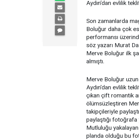
Aydın’dan evlilik teklif
Son zamanlarda ma
Boluğur daha çok esk
performansı üzerind
söz yazarı Murat Dal
Merve Boluğur ilk şar
almıştı.
Merve Boluğur uzun
Aydın’dan evlilik tek
çıkan çift romantik a
ölümsüzleştiren Mer
takipçileriyle payla
paylaştığı fotoğrafa
Mutluluğu yakalayan
planda olduğu bu fo