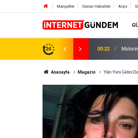
Manşetler
Günün Haberleri
Arşiv
S
G
Neşet E
,31 TL Yükseliyor: İşte Yeni Fiyatlar..
24
15:58
Sorusun
Anasayfa
Magazin
Yılın Yeni Gelini 