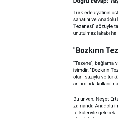
Doğru cevap: Ya
Türk edebiyatının u
sanatını ve Anadolu 
Tezenesi" sözüyle t
unutulmaz lakabı hali
"Bozkırın Te
"Tezene", bağlama ve
isimdir. "Bozkırın Te
olan, sazıyla ve türkü
anlamında kullanılma
Bu unvan, Neşet Ertaş
zamanda Anadolu insa
türküleriyle gelecek 