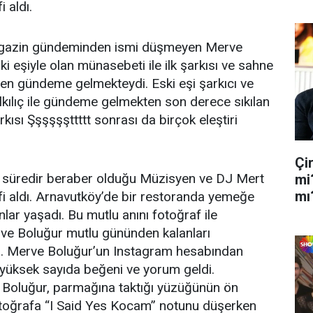
i aldı.
gazin gündeminden ismi düşmeyen Merve
i eşiyle olan münasebeti ile ilk şarkısı ve sahne
en gündeme gelmekteydi. Eski eşi şarkıcı ve
kılıç ile gündeme gelmekten son derece sıkılan
kısı Şşşşşşttttt sonrası da birçok eleştiri
Çi
 süredir beraber olduğu Müzisyen ve DJ Mert
mi
mı
lifi aldı. Arnavutköy’de bir restoranda yemeğe
nlar yaşadı. Bu mutlu anını fotoğraf ile
ve Boluğur mutlu gününden kalanları
ştı. Merve Boluğur’un Instagram hesabından
 yüksek sayıda beğeni ve yorum geldi.
 Boluğur, parmağına taktığı yüzüğünün ön
toğrafa “I Said Yes Kocam” notunu düşerken