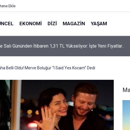
itene Ekle
ÜNCEL
EKONOMI
DIZI
MAGAZIN
YAŞAM
rtaş’a “Bozkırın Tezenesi” Lakabını Kim Verdi? Beyaz’la Joker
un Cevabı Merak Edildi
Daha Belli Oldu! Merve Boluğur “I Said Yes Kocam” Dedi
Ma