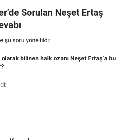
er’de Sorulan Neşet Ertaş
evabı
e şu soru yöneltildi:
 olarak bilinen halk ozanı Neşet Ertaş’a bu
r?
di: