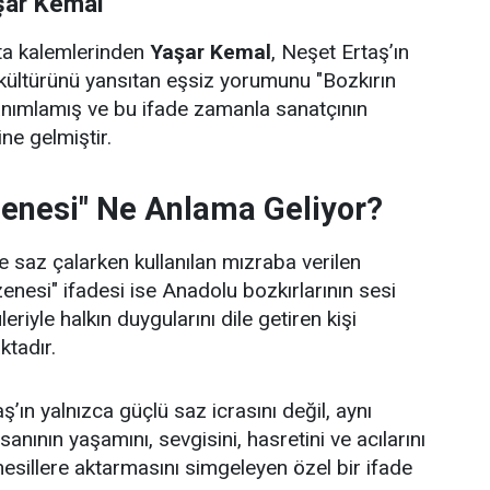
şar Kemal
sta kalemlerinden
Yaşar Kemal
, Neşet Ertaş’ın
kültürünü yansıtan eşsiz yorumunu "Bozkırın
anımlamış ve bu ifade zamanla sanatçının
ne gelmiştir.
zenesi" Ne Anlama Geliyor?
 saz çalarken kullanılan mızraba verilen
zenesi" ifadesi ise Anadolu bozkırlarının sesi
leriyle halkın duygularını dile getiren kişi
ktadır.
’ın yalnızca güçlü saz icrasını değil, aynı
nının yaşamını, sevgisini, hasretini ve acılarını
nesillere aktarmasını simgeleyen özel bir ifade