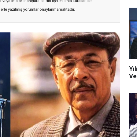
veya imalar, inançlara saldırı içeren, imla kuralları ile
flerle yazılmış yorumlar onaylanmamaktadır.
Yı
Ve