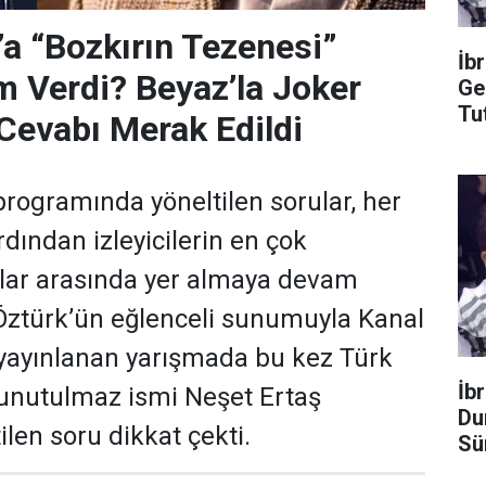
’a “Bozkırın Tezenesi”
İb
m Verdi? Beyaz’la Joker
Ge
Tu
Cevabı Merak Edildi
programında yöneltilen sorular, her
dından izleyicilerin en çok
ular arasında yer almaya devam
 Öztürk’ün eğlenceli sunumuyla Kanal
yayınlanan yarışmada bu kez Türk
İb
 unutulmaz ismi Neşet Ertaş
Du
len soru dikkat çekti.
Sü