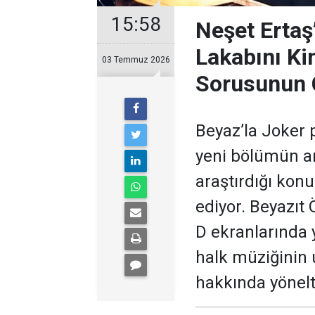
15:58
Neşet Ertaş
Lakabını Ki
03 Temmuz 2026
Sorusunun 
Beyaz’la Joker 
yeni bölümün ar
araştırdığı kon
ediyor. Beyazıt
D ekranlarında 
halk müziğinin
hakkında yönelti