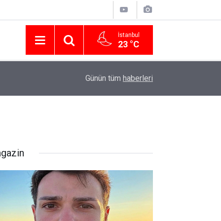
İstanbul
23 °C
Nissan Türkiye'den Temmuz 2026 Kampanyası! Q
16:23
Günün tüm
haberleri
Modellerinde Faizsiz Kredi ve İndirim Fırsatı
gazin