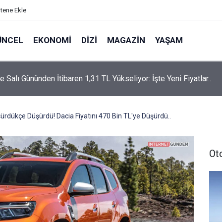
itene Ekle
ÜNCEL
EKONOMI
DIZI
MAGAZIN
YAŞAM
rtaş’a “Bozkırın Tezenesi” Lakabını Kim Verdi? Beyaz’la Joker
un Cevabı Merak Edildi
şürdükçe Düşürdü! Dacia Fiyatını 470 Bin TL'ye Düşürdü..
Ot