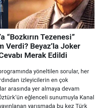
’a “Bozkırın Tezenesi”
m Verdi? Beyaz’la Joker
Cevabı Merak Edildi
programında yöneltilen sorular, her
dından izleyicilerin en çok
ular arasında yer almaya devam
 Öztürk’ün eğlenceli sunumuyla Kanal
yayınlanan yarışmada bu kez Türk