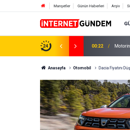
Manşetler
Günün Haberleri
Arşiv
S
G
Neşet E
,31 TL Yükseliyor: İşte Yeni Fiyatlar..
24
15:58
Sorusun
Anasayfa
Otomobil
Dacia Fiyatını Dü