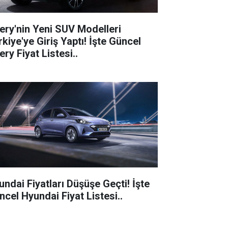
ery'nin Yeni SUV Modelleri
kiye'ye Giriş Yaptı! İşte Güncel
ry Fiyat Listesi..
undai Fiyatları Düşüşe Geçti! İşte
ncel Hyundai Fiyat Listesi..