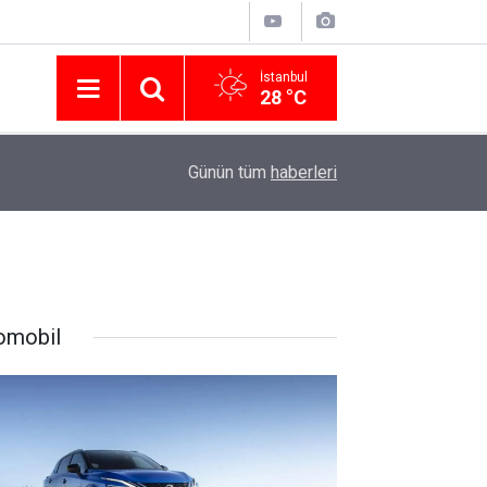
İstanbul
28 °C
Nissan Türkiye'den Temmuz 2026 Kampanyası! Q
16:23
Günün tüm
haberleri
Modellerinde Faizsiz Kredi ve İndirim Fırsatı
omobil