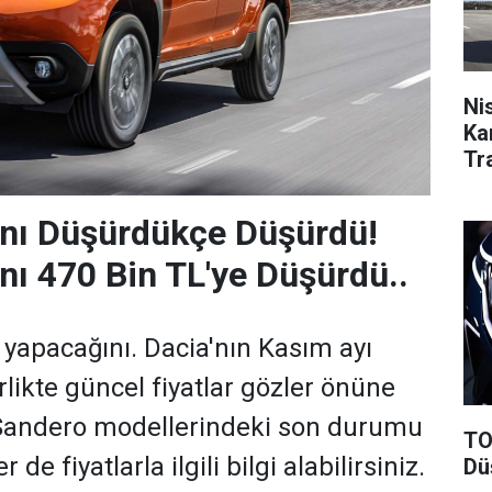
Ni
Ka
Tr
İnd
ını Düşürdükçe Düşürdü!
ını 470 Bin TL'ye Düşürdü..
 yapacağını. Dacia'nın Kasım ayı
irlikte güncel fiyatlar gözler önüne
, Sandero modellerindeki son durumu
TO
r de fiyatlarla ilgili bilgi alabilirsiniz.
Dü