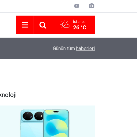
İstanbul
26 °C
Nissan Türkiye'den Temmuz 2026 Kampanyası! Q
16:23
Günün tüm
haberleri
Modellerinde Faizsiz Kredi ve İndirim Fırsatı
knoloji