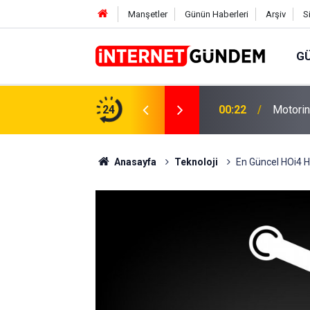
Manşetler
Günün Haberleri
Arşiv
S
G
Neşet E
,31 TL Yükseliyor: İşte Yeni Fiyatlar..
24
15:58
Sorusun
Anasayfa
Teknoloji
En Güncel HOi4 Hil