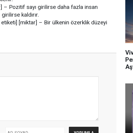
– Pozitif sayı girilirse daha fazla insan
irilirse kaldırır.
iketi] [miktar] – Bir ülkenin özerklik düzeyi
Viv
Pe
Aş