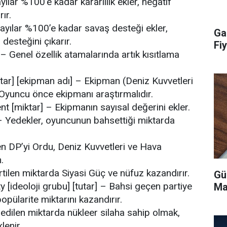
ayılar %100’e kadar kararlılık ekler, negatif
rır.
sayılar %100’e kadar savaş desteği ekler,
Ga
 desteğini çıkarır.
Fiy
r – Genel özellik atamalarında artık kısıtlama
ar] [ekipman adı] – Ekipman (Deniz Kuvvetleri
. Oyuncu önce ekipmanı araştırmalıdır.
 [miktar] – Ekipmanın sayısal değerini ekler.
– Yedekler, oyuncunun bahsettiği miktarda
len DP’yi Ordu, Deniz Kuvvetleri ve Hava
.
irtilen miktarda Siyasi Güç ve nüfuz kazandırır.
Gü
 [ideoloji grubu] [tutar] – Bahsi geçen partiye
Ma
 popülarite miktarını kazandırır.
edilen miktarda nükleer silaha sahip olmak,
lenir.