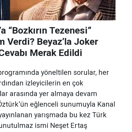
’a “Bozkırın Tezenesi”
m Verdi? Beyaz’la Joker
Cevabı Merak Edildi
programında yöneltilen sorular, her
dından izleyicilerin en çok
ular arasında yer almaya devam
 Öztürk’ün eğlenceli sunumuyla Kanal
yayınlanan yarışmada bu kez Türk
 unutulmaz ismi Neşet Ertaş