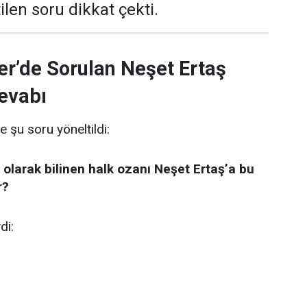
len soru dikkat çekti.
er’de Sorulan Neşet Ertaş
evabı
e şu soru yöneltildi:
 olarak bilinen halk ozanı Neşet Ertaş’a bu
r?
di: