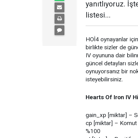
yanıtlıyoruz. İş
listesi...
HOİ4 oynayanlar için e
birlikte sizler de gü
IV oyununa dair bili
güncel detayları siz
oynuyorsanız bir no
isteyebilirsiniz.
Hearts Of Iron IV Hi
gain_xp [miktar] – Se
cp [miktar] – Komut 
%100