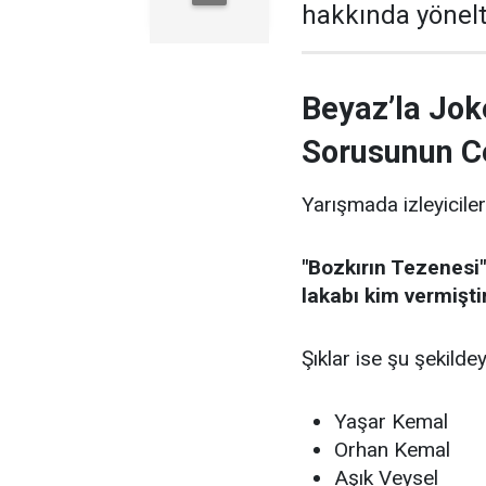
hakkında yönelti
Beyaz’la Jok
Sorusunun C
Yarışmada izleyiciler
"Bozkırın Tezenesi"
lakabı kim vermişti
Şıklar ise şu şekildey
Yaşar Kemal
Orhan Kemal
Aşık Veysel