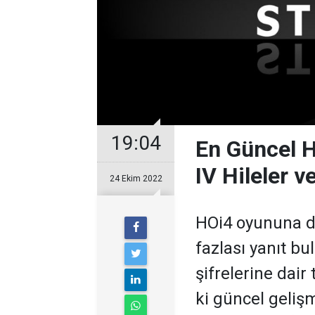
19:04
En Güncel H
IV Hileler v
24 Ekim 2022
HOi4 oyununa da
fazlası yanıt bul
şifrelerine dair 
ki güncel gelişm