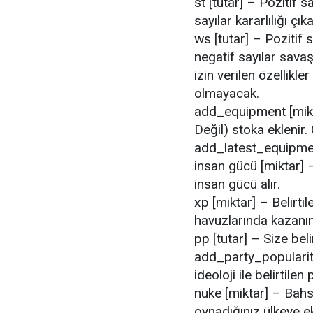
st [tutar] – Pozitif s
sayılar kararlılığı çıka
ws [tutar] – Pozitif 
negatif sayılar savaş
izin verilen özellikle
olmayacak.
add_equipment [mikt
Değil) stoka eklenir
add_latest_equipment
insan gücü [miktar] 
insan gücü alır.
xp [miktar] – Belirti
havuzlarında kazanın
pp [tutar] – Size bel
add_party_popularity
ideoloji ile belirtilen
nuke [miktar] – Bahs
oynadığınız ülkeye ek