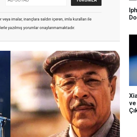
Ip
Do
veya imalar, inançlara saldırı içeren, imla kuralları ile
flerle yazılmış yorumlar onaylanmamaktadır.
Xi
ve
Çık