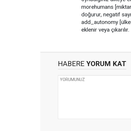
morehumans [miktar] 
doğurur, negatif sayı g
add_autonomy [ülke et
eklenir veya çıkarılır.
HABERE
YORUM KAT