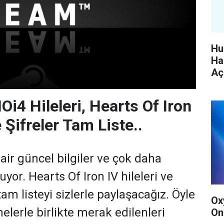
Hu
Ha
Aç
Oi4 Hileleri, Hearts Of Iron
e Şifreler Tam Liste..
ir güncel bilgiler ve çok daha
uyor. Hearts Of Iron IV hileleri ve
tam listeyi sizlerle paylaşacağız. Öyle
Ox
elerle birlikte merak edilenleri
On