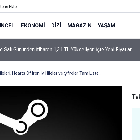
itene Ekle
ÜNCEL
EKONOMI
DIZI
MAGAZIN
YAŞAM
rtaş’a “Bozkırın Tezenesi” Lakabını Kim Verdi? Beyaz’la Joker
un Cevabı Merak Edildi
eleri, Hearts Of Iron IV Hileler ve Şifreler Tam Liste..
Te