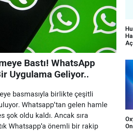
Hu
Ha
Aç
meye Bastı! WhatsApp
Bir Uygulama Geliyor..
ye basmasıyla birlikte çeşitli
buluyor. Whatsapp'tan gelen hamle
kes şok oldu kaldı. Ancak sıra
Ox
tık Whatsapp'a önemli bir rakip
On