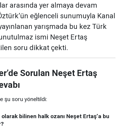
ular arasında yer almaya devam
 Öztürk’ün eğlenceli sunumuyla Kanal
yayınlanan yarışmada bu kez Türk
 unutulmaz ismi Neşet Ertaş
len soru dikkat çekti.
er’de Sorulan Neşet Ertaş
evabı
e şu soru yöneltildi:
 olarak bilinen halk ozanı Neşet Ertaş’a bu
r?