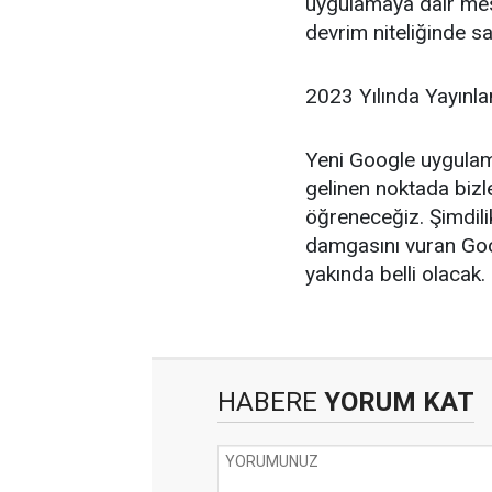
uygulamaya dair mes
devrim niteliğinde s
2023 Yılında Yayınlan
Yeni Google uygulamas
gelinen noktada bizl
öğreneceğiz. Şimdil
damgasını vuran Goo
yakında belli olacak.
HABERE
YORUM KAT