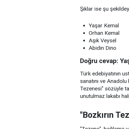
Şıklar ise şu şekildey
Yaşar Kemal
Orhan Kemal
Aşık Veysel
Abidin Dino
Doğru cevap: Ya
Türk edebiyatının u
sanatını ve Anadolu 
Tezenesi" sözüyle t
unutulmaz lakabı hali
"Bozkırın Te
"Tezene", bağlama ve