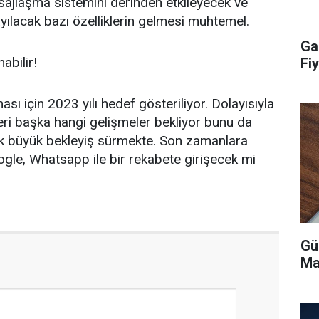
ajlaşma sistemini derinden etkileyecek ve
ayılacak bazı özelliklerin gelmesi muhtemel.
Ga
abilir!
Fiy
ı için 2023 yılı hedef gösteriliyor. Dolayısıyla
eri başka hangi gelişmeler bekliyor bunu da
ik büyük bekleyiş sürmekte. Son zamanlara
gle, Whatsapp ile bir rekabete girişecek mi
Gü
Ma