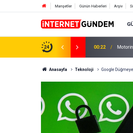
Manşetler
Günün Haberleri
Arşiv
S
G
Neşet E
,31 TL Yükseliyor: İşte Yeni Fiyatlar..
24
15:58
Sorusun
Anasayfa
Teknoloji
Google Düğmeye B