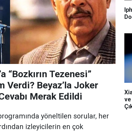
Ip
Do
’a “Bozkırın Tezenesi”
m Verdi? Beyaz’la Joker
Xi
Cevabı Merak Edildi
ve
Çık
programında yöneltilen sorular, her
dından izleyicilerin en çok