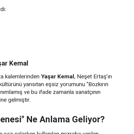
di:
şar Kemal
sta kalemlerinden
Yaşar Kemal
, Neşet Ertaş’ın
kültürünü yansıtan eşsiz yorumunu "Bozkırın
anımlamış ve bu ifade zamanla sanatçının
ne gelmiştir.
zenesi" Ne Anlama Geliyor?
 saz çalarken kullanılan mızraba verilen