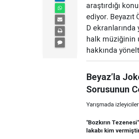
araştırdığı kon
ediyor. Beyazıt
D ekranlarında 
halk müziğinin
hakkında yönelti
Beyaz’la Jok
Sorusunun C
Yarışmada izleyiciler
"Bozkırın Tezenesi"
lakabı kim vermişti