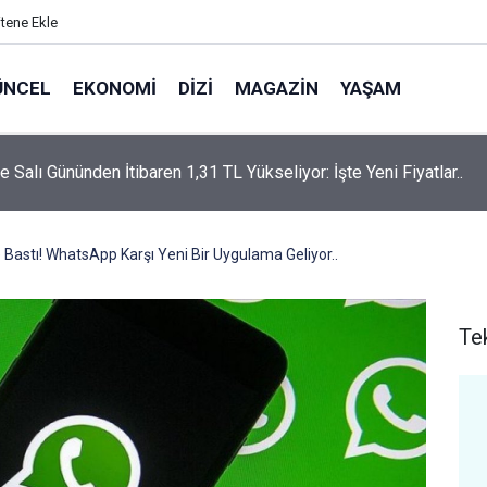
itene Ekle
ÜNCEL
EKONOMI
DIZI
MAGAZIN
YAŞAM
rtaş’a “Bozkırın Tezenesi” Lakabını Kim Verdi? Beyaz’la Joker
un Cevabı Merak Edildi
astı! WhatsApp Karşı Yeni Bir Uygulama Geliyor..
Te