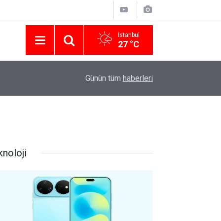
İstanbul
27 °C
Nissan Türkiye'den Temmuz 2026 Kampanyası! Q
16:23
Günün tüm
haberleri
Modellerinde Faizsiz Kredi ve İndirim Fırsatı
knoloji