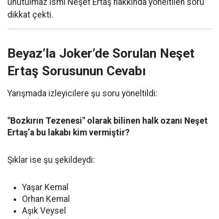
unutulmaz ismi Neşet Ertaş hakkında yöneltilen soru
dikkat çekti.
Beyaz’la Joker’de Sorulan Neşet
Ertaş Sorusunun Cevabı
Yarışmada izleyicilere şu soru yöneltildi:
"Bozkırın Tezenesi" olarak bilinen halk ozanı Neşet
Ertaş’a bu lakabı kim vermiştir?
Şıklar ise şu şekildeydi:
Yaşar Kemal
Orhan Kemal
Aşık Veysel