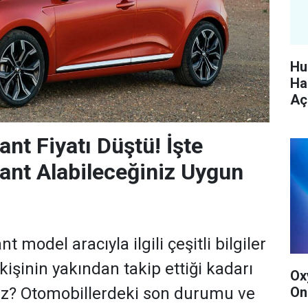
Hu
Ha
Aç
ant Fiyatı Düştü! İşte
iant Alabileceğiniz Uygun
t model aracıyla ilgili çeşitli bilgiler
 kişinin yakından takip ettiği kadarı
Ox
On
oruz? Otomobillerdeki son durumu ve