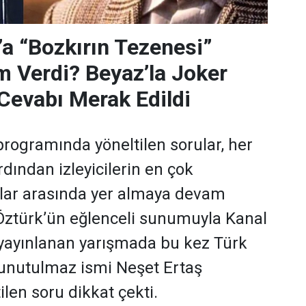
’a “Bozkırın Tezenesi”
m Verdi? Beyaz’la Joker
Cevabı Merak Edildi
programında yöneltilen sorular, her
dından izleyicilerin en çok
ular arasında yer almaya devam
 Öztürk’ün eğlenceli sunumuyla Kanal
yayınlanan yarışmada bu kez Türk
 unutulmaz ismi Neşet Ertaş
len soru dikkat çekti.