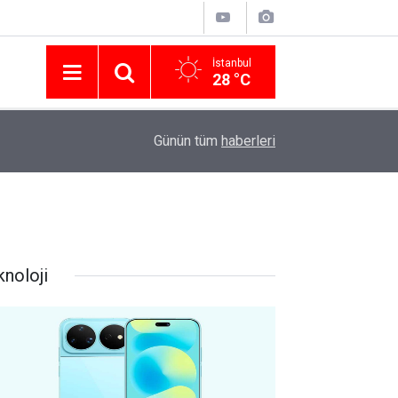
İstanbul
28 °C
Nissan Türkiye'den Temmuz 2026 Kampanyası! Q
16:23
Günün tüm
haberleri
Modellerinde Faizsiz Kredi ve İndirim Fırsatı
knoloji