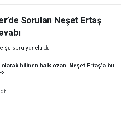
er’de Sorulan Neşet Ertaş
evabı
e şu soru yöneltildi:
 olarak bilinen halk ozanı Neşet Ertaş’a bu
r?
di: