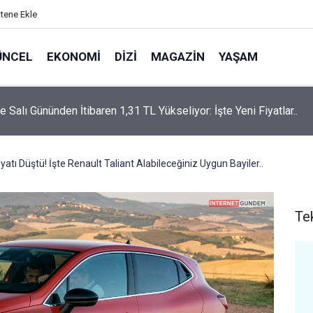
itene Ekle
ÜNCEL
EKONOMI
DIZI
MAGAZIN
YAŞAM
rtaş’a “Bozkırın Tezenesi” Lakabını Kim Verdi? Beyaz’la Joker
un Cevabı Merak Edildi
iyatı Düştü! İşte Renault Taliant Alabileceğiniz Uygun Bayiler..
Te