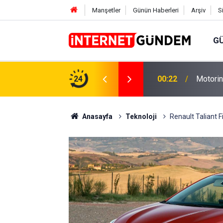
Manşetler
Günün Haberleri
Arşiv
S
G
Neşet E
,31 TL Yükseliyor: İşte Yeni Fiyatlar..
24
15:58
Sorusun
Anasayfa
Teknoloji
Renault Taliant F