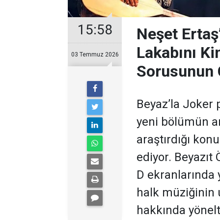
15:58
Neşet Ertaş
Lakabını Ki
03 Temmuz 2026
Sorusunun 
Beyaz’la Joker 
yeni bölümün ar
araştırdığı kon
ediyor. Beyazıt
D ekranlarında 
halk müziğinin
hakkında yönelti