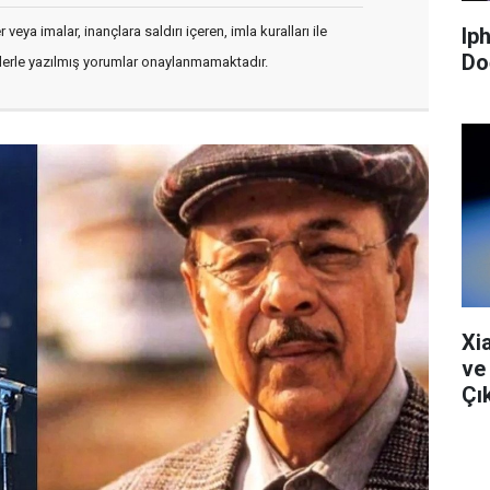
Ip
veya imalar, inançlara saldırı içeren, imla kuralları ile
Do
flerle yazılmış yorumlar onaylanmamaktadır.
Xi
ve
Çık