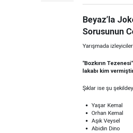
Beyaz’la Jok
Sorusunun C
Yarışmada izleyiciler
"Bozkırın Tezenesi"
lakabı kim vermişti
Şıklar ise şu şekildey
Yaşar Kemal
Orhan Kemal
Aşık Veysel
Abidin Dino