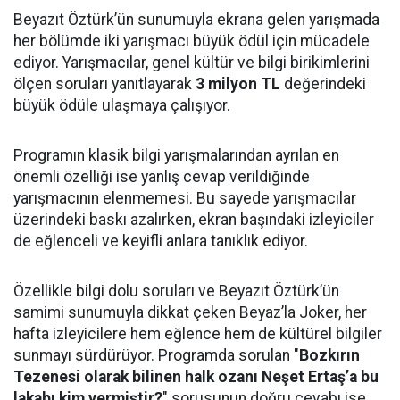
Beyazıt Öztürk’ün sunumuyla ekrana gelen yarışmada
her bölümde iki yarışmacı büyük ödül için mücadele
ediyor. Yarışmacılar, genel kültür ve bilgi birikimlerini
ölçen soruları yanıtlayarak
3 milyon TL
değerindeki
büyük ödüle ulaşmaya çalışıyor.
Programın klasik bilgi yarışmalarından ayrılan en
önemli özelliği ise yanlış cevap verildiğinde
yarışmacının elenmemesi. Bu sayede yarışmacılar
üzerindeki baskı azalırken, ekran başındaki izleyiciler
de eğlenceli ve keyifli anlara tanıklık ediyor.
Özellikle bilgi dolu soruları ve Beyazıt Öztürk’ün
samimi sunumuyla dikkat çeken Beyaz’la Joker, her
hafta izleyicilere hem eğlence hem de kültürel bilgiler
sunmayı sürdürüyor. Programda sorulan "
Bozkırın
Tezenesi olarak bilinen halk ozanı Neşet Ertaş’a bu
lakabı kim vermiştir?
" sorusunun doğru cevabı ise