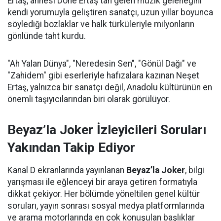
Ertaş, annesi Döne Ertaş'tan gelen müzik geleneğini
kendi yorumuyla geliştiren sanatçı, uzun yıllar boyunca
söylediği bozlaklar ve halk türküleriyle milyonların
gönlünde taht kurdu.
"Ah Yalan Dünya", "Neredesin Sen", "Gönül Dağı" ve
"Zahidem" gibi eserleriyle hafızalara kazınan Neşet
Ertaş, yalnızca bir sanatçı değil, Anadolu kültürünün en
önemli taşıyıcılarından biri olarak görülüyor.
Beyaz’la Joker İzleyicileri Soruları
Yakından Takip Ediyor
Kanal D ekranlarında yayınlanan
Beyaz’la Joker
, bilgi
yarışması ile eğlenceyi bir araya getiren formatıyla
dikkat çekiyor. Her bölümde yöneltilen genel kültür
soruları, yayın sonrası sosyal medya platformlarında
ve arama motorlarında en çok konuşulan başlıklar