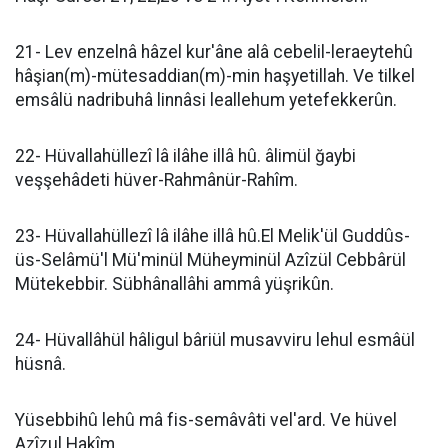
21- Lev enzelnâ hâzel kur'âne alâ cebelil-leraeytehû
hâşian(m)-mütesaddian(m)-min haşyetillah. Ve tilkel
emsâlü nadribuhâ linnâsi leallehum yetefekkerûn.
22- Hüvallahüllezî lâ ilâhe illâ hû. âlimül ğaybi
veşşehâdeti hüver-Rahmânür-Rahîm.
23- Hüvallahüllezî lâ ilâhe illâ hû.El Melik'ül Guddûs-
üs-Selâmü'l Mü'minül Müheyminül Azîzül Cebbârül
Mütekebbir. Sübhânallâhi ammâ yüşrikûn.
24- Hüvallâhül hâligul bâriül musavviru lehul esmâül
hüsnâ.
Yüsebbihû lehû mâ fis-semâvâti vel'ard. Ve hüvel
Azîzul Hakîm.