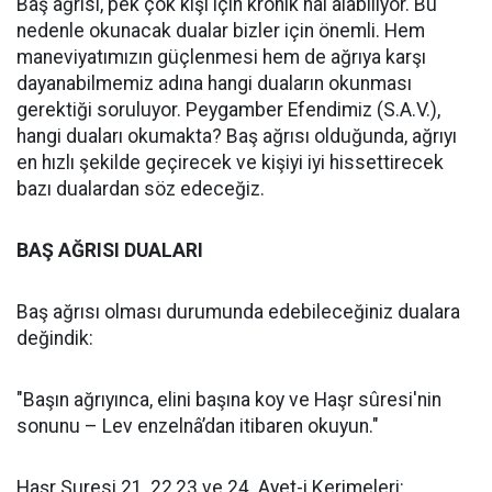
Baş ağrısı, pek çok kişi için kronik hal alabiliyor. Bu
nedenle okunacak dualar bizler için önemli. Hem
maneviyatımızın güçlenmesi hem de ağrıya karşı
dayanabilmemiz adına hangi duaların okunması
gerektiği soruluyor. Peygamber Efendimiz (S.A.V.),
hangi duaları okumakta? Baş ağrısı olduğunda, ağrıyı
en hızlı şekilde geçirecek ve kişiyi iyi hissettirecek
bazı dualardan söz edeceğiz.
BAŞ AĞRISI DUALARI
Baş ağrısı olması durumunda edebileceğiniz dualara
değindik:
"Başın ağrıyınca, elini başına koy ve Haşr sûresi'nin
sonunu – Lev enzelnâ’dan itibaren okuyun."
Haşr Suresi 21, 22,23 ve 24. Ayet-i Kerimeleri: