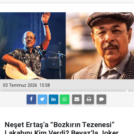
03 Temmuz 2026
15:58
Neşet Ertaş’a “Bozkırın Tezenesi”
Lakabını Kim Verdi? Beyaz’la Joker