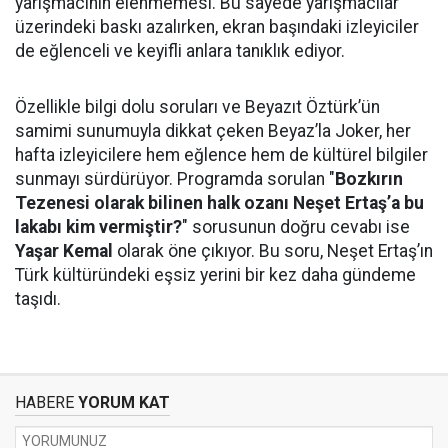
yarışmacının elenmemesi. Bu sayede yarışmacılar
üzerindeki baskı azalırken, ekran başındaki izleyiciler
de eğlenceli ve keyifli anlara tanıklık ediyor.
Özellikle bilgi dolu soruları ve Beyazıt Öztürk’ün
samimi sunumuyla dikkat çeken Beyaz’la Joker, her
hafta izleyicilere hem eğlence hem de kültürel bilgiler
sunmayı sürdürüyor. Programda sorulan "
Bozkırın
Tezenesi olarak bilinen halk ozanı Neşet Ertaş’a bu
lakabı kim vermiştir?
" sorusunun doğru cevabı ise
Yaşar Kemal
olarak öne çıkıyor. Bu soru, Neşet Ertaş’ın
Türk kültüründeki eşsiz yerini bir kez daha gündeme
taşıdı.
HABERE
YORUM KAT