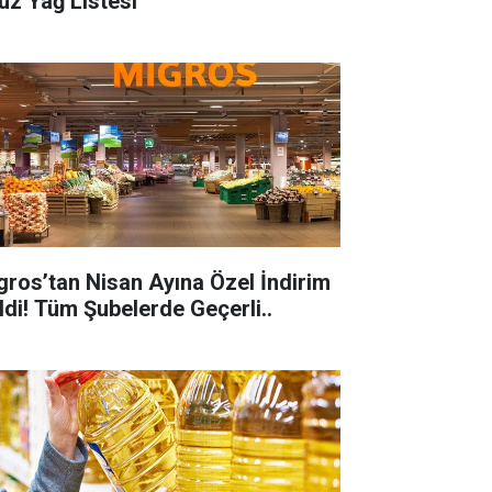
uz Yağ Listesi
gros’tan Nisan Ayına Özel İndirim
ldi! Tüm Şubelerde Geçerli..