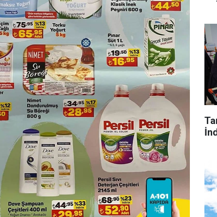
Tar
İnd