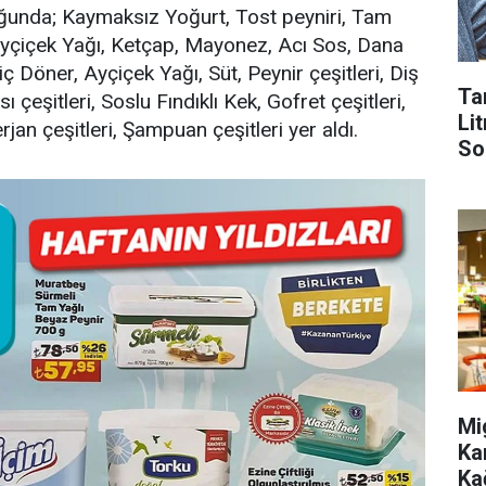
ğunda; Kaymaksız Yoğurt, Tost peyniri, Tam
Ayçiçek Yağı, Ketçap, Mayonez, Acı Sos, Dana
iç Döner, Ayçiçek Yağı, Süt, Peynir çeşitleri, Diş
Ta
 çeşitleri, Soslu Fındıklı Kek, Gofret çeşitleri,
Lit
rjan çeşitleri, Şampuan çeşitleri yer aldı.
So
Mi
Ka
Ka