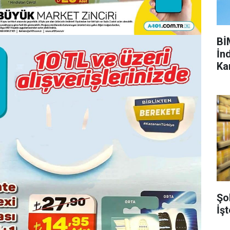
Bİ
İnd
Ka
Şo
İşt