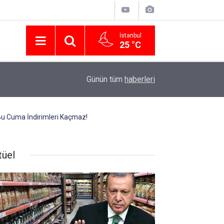
İstanbul
25 °C
Nissan Türkiye'den Temmuz 2026 Kampanyası! Q
16:23
Günün tüm
haberleri
Modellerinde Faizsiz Kredi ve İndirim Fırsatı
Bu Cuma İndirimleri Kaçmaz!
tüel