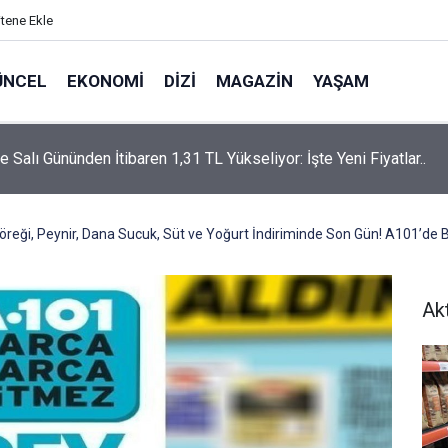
itene Ekle
ÜNCEL
EKONOMI
DIZI
MAGAZIN
YAŞAM
rtaş’a “Bozkırın Tezenesi” Lakabını Kim Verdi? Beyaz’la Joker
un Cevabı Merak Edildi
reği, Peynir, Dana Sucuk, Süt ve Yoğurt İndiriminde Son Gün! A101’de 
Ak