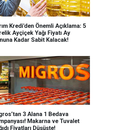
rım Kredi'den Önemli Açıklama: 5
relik Ayçiçek Yağı Fiyatı Ay
nuna Kadar Sabit Kalacak!
gros’tan 3 Alana 1 Bedava
mpanyası! Makarna ve Tuvalet
ğıdı Fiyatları Düşüşte!