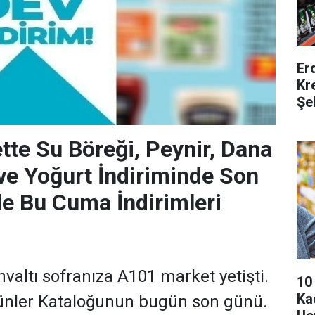
Er
Kr
Şe
te Su Böreği, Peynir, Dana
ve Yoğurt İndiriminde Son
e Bu Cuma İndirimleri
valtı sofranıza A101 market yetişti.
10
Ka
ünler Kataloğunun bugün son günü.