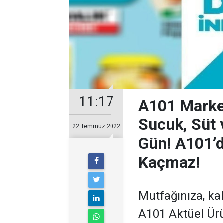
11:17
A101 Market
Sucuk, Süt 
22 Temmuz 2022
Gün! A101’d
Kaçmaz!
Mutfağınıza, kah
A101 Aktüel Ür