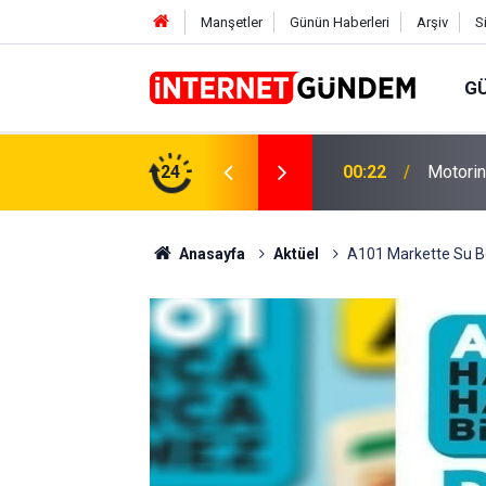
Manşetler
Günün Haberleri
Arşiv
S
G
Neşet E
,31 TL Yükseliyor: İşte Yeni Fiyatlar..
24
15:58
Sorusun
Anasayfa
Aktüel
A101 Markette Su Bö