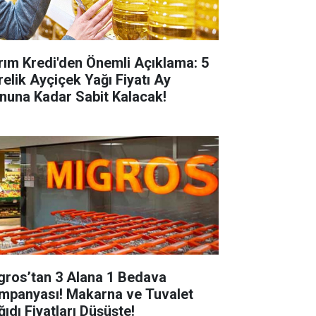
rım Kredi'den Önemli Açıklama: 5
relik Ayçiçek Yağı Fiyatı Ay
nuna Kadar Sabit Kalacak!
gros’tan 3 Alana 1 Bedava
mpanyası! Makarna ve Tuvalet
ğıdı Fiyatları Düşüşte!