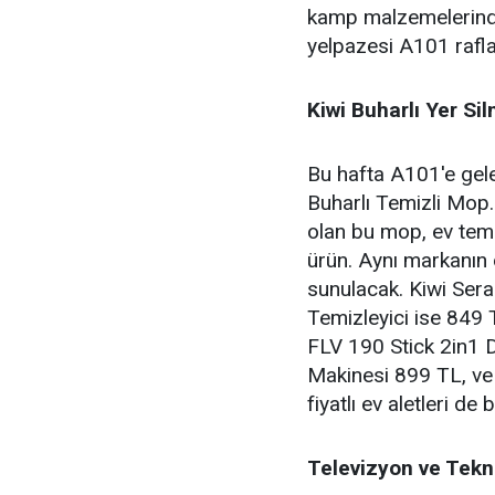
kamp malzemelerinde
yelpazesi A101 rafla
Kiwi Buharlı Yer Si
Bu hafta A101'e gelec
Buharlı Temizli Mop.
olan bu mop, ev temiz
ürün. Aynı markanın d
sunulacak. Kiwi Sera
Temizleyici ise 849 T
FLV 190 Stick 2in1 D
Makinesi 899 TL, ve
fiyatlı ev aletleri d
Televizyon ve Tekno