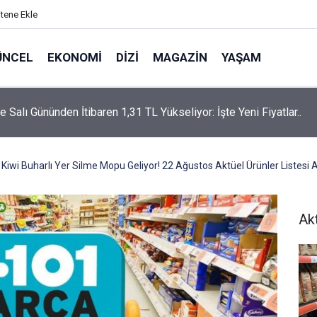
itene Ekle
ÜNCEL
EKONOMI
DIZI
MAGAZIN
YAŞAM
rtaş’a “Bozkırın Tezenesi” Lakabını Kim Verdi? Beyaz’la Joker
un Cevabı Merak Edildi
 Kiwi Buharlı Yer Silme Mopu Geliyor! 22 Ağustos Aktüel Ürünler Listesi A
Ak