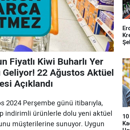
Er
Kr
Şe
n Fiyatlı Kiwi Buharlı Yer
Geliyor! 22 Ağustos Aktüel
esi Açıklandı
s 2024 Perşembe günü itibarıyla,
p indirimli ürünlerle dolu yeni aktüel
10
Ka
unu müşterilerine sunuyor. Uygun