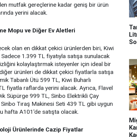
n mutfak gereçlerine kadar geniş bir ürün
rında yerini alacak.
Ta
lme Mopu ve Diğer Ev Aletleri
Lit
So
ek olan en dikkat çekici ürünlerden biri, Kiwi
 Sadece 1.399 TL fiyatıyla satışa sunulacak
liğini kolaylaştırmak isteyenler için ideal bir
iğer ürünleri de dikkat çekici fiyatlarla satışa
mik Tabanlı Ütü 599 TL, Kiwi Buharlı
L fiyatla raflarda yerini alacak. Ayrıca, Flavel
ik Süpürge 999 TL, Sinbo Elektrikli Çay
 Sinbo Tıraş Makinesi Seti 439 TL gibi uygun
e bu hafta A101'de satışta olacak.
Mi
Ka
loji Ürünlerinde Cazip Fiyatlar
Ka