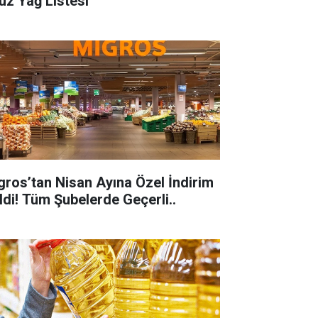
uz Yağ Listesi
gros’tan Nisan Ayına Özel İndirim
ldi! Tüm Şubelerde Geçerli..