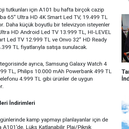
ji tutkunları için A101 bu hafta birçok cazip
hiba 65” Ultra HD 4K Smart Led TV, 19.499 TL
yor. Daha küçük boyutlu bir televizyon isteyenler
 Ultra HD Android Led TV 13.999 TL, HI-LEVEL
art Led TV 12.999 TL ve Onvo 32” HD Ready
.399 TL fiyatlarıyla satışa sunulacak.
kategorisinde ayrıca, Samsung Galaxy Watch 4
.199 TL, Philips 10.000 mAh Powerbank 499 TL
Tar
İnd
elefonu 4.999 TL gibi ürünler de uygun
r.
ri İndirimleri
günlerinde kamp yapmayı planlayanlar için de
a A101’de. Lüks Katlanabilir Plaj/Piknik