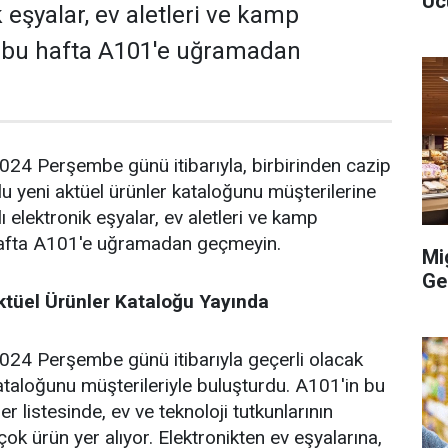
Uc
k eşyalar, ev aletleri ve kamp
 bu hafta A101'e uğramadan
24 Perşembe günü itibarıyla, birbirinden cazip
olu yeni aktüel ürünler kataloğunu müşterilerine
ı elektronik eşyalar, ev aletleri ve kamp
hafta A101'e uğramadan geçmeyin.
Mi
Ge
tüel Ürünler Kataloğu Yayında
24 Perşembe günü itibarıyla geçerli olacak
kataloğunu müşterileriyle buluşturdu. A101'in bu
ler listesinde, ev ve teknoloji tutkunlarının
çok ürün yer alıyor. Elektronikten ev eşyalarına,