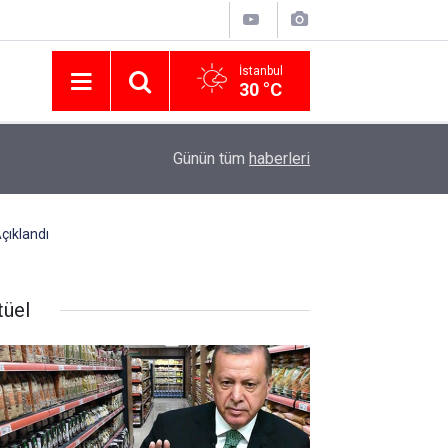
İstanbul
30 °C
Nissan Türkiye'den Temmuz 2026 Kampanyası! Q
16:23
Günün tüm
haberleri
Modellerinde Faizsiz Kredi ve İndirim Fırsatı
çıklandı
tüel