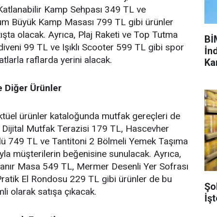
Katlanabilir Kamp Sehpası 349 TL ve
yum Büyük Kamp Masası 799 TL gibi ürünler
satışta olacak. Ayrıca, Plaj Raketi ve Top Tutma
Bİ
diveni 99 TL ve Işıklı Scooter 599 TL gibi spor
İnd
tlarla raflarda yerini alacak.
Ka
e Diğer Ürünler
ktüel ürünler kataloğunda mutfak gereçleri de
o Dijital Mutfak Terazisi 179 TL, Hascevher
’lü 749 TL ve Tantitoni 2 Bölmeli Yemek Taşıma
ıyla müşterilerin beğenisine sunulacak. Ayrıca,
anır Masa 549 TL, Mermer Desenli Yer Sofrası
ratik El Rondosu 229 TL gibi ürünler de bu
Şo
li olarak satışa çıkacak.
İşt