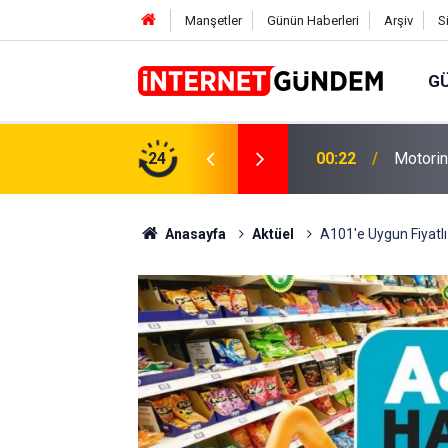
Manşetler
Günün Haberleri
Arşiv
S
G
Neşet E
,31 TL Yükseliyor: İşte Yeni Fiyatlar..
24
15:58
Sorusun
Anasayfa
Aktüel
A101'e Uygun Fiyatlı