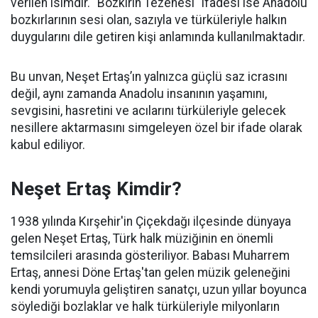
verilen isimdir. "Bozkırın Tezenesi" ifadesi ise Anadolu
bozkırlarının sesi olan, sazıyla ve türküleriyle halkın
duygularını dile getiren kişi anlamında kullanılmaktadır.
Bu unvan, Neşet Ertaş’ın yalnızca güçlü saz icrasını
değil, aynı zamanda Anadolu insanının yaşamını,
sevgisini, hasretini ve acılarını türküleriyle gelecek
nesillere aktarmasını simgeleyen özel bir ifade olarak
kabul ediliyor.
Neşet Ertaş Kimdir?
1938 yılında Kırşehir'in Çiçekdağı ilçesinde dünyaya
gelen Neşet Ertaş, Türk halk müziğinin en önemli
temsilcileri arasında gösteriliyor. Babası Muharrem
Ertaş, annesi Döne Ertaş'tan gelen müzik geleneğini
kendi yorumuyla geliştiren sanatçı, uzun yıllar boyunca
söylediği bozlaklar ve halk türküleriyle milyonların