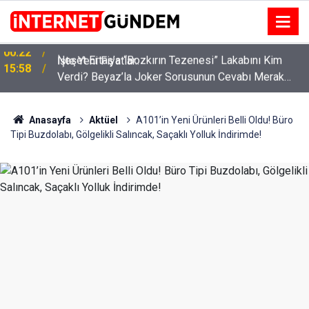
:
Neşet Ertaş’a “Bozkırın Tezenesi” Lakabını Kim
15:58
Verdi? Beyaz’la Joker Sorusunun Cevabı Merak
Edildi
Anasayfa
Aktüel
A101’in Yeni Ürünleri Belli Oldu! Büro
Tipi Buzdolabı, Gölgelikli Salıncak, Saçaklı Yolluk İndirimde!