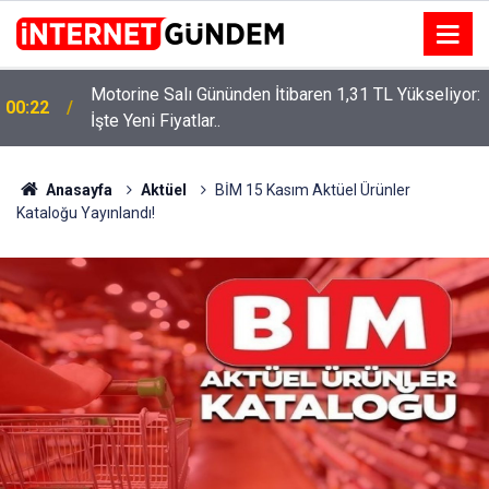
Motorine Salı Gününden İtibaren 1,31 TL Yükseliyor:
00:22
İşte Yeni Fiyatlar..
Neşet Ertaş’a “Bozkırın Tezenesi” Lakabını Kim
15:58
Verdi? Beyaz’la Joker Sorusunun Cevabı Merak
Edildi
Anasayfa
Aktüel
BİM 15 Kasım Aktüel Ürünler
Kataloğu Yayınlandı!