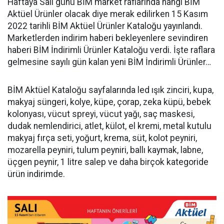
Haftaya Salı günü BİM market raflarında hangi BİM
Aktüel Ürünler olacak diye merak edilirken 15 Kasım
2022 tarihli BİM Aktüel Ürünler Kataloğu yayınlandı.
Marketlerden indirim haberi bekleyenlere sevindiren
haberi BİM İndirimli Ürünler Kataloğu verdi. İşte raflara
gelmesine sayılı gün kalan yeni BİM İndirimli Ürünler…
BİM Aktüel Kataloğu sayfalarında led ışık zinciri, kupa,
makyaj süngeri, kolye, küpe, çorap, zeka küpü, bebek
kolonyası, vücut spreyi, vücut yağı, saç maskesi,
dudak nemlendirici, atlet, külot, el kremi, metal kutulu
makyaj fırça seti, yoğurt, krema, süt, kolot peyniri,
mozarella peyniri, tulum peyniri, ballı kaymak, labne,
üçgen peynir, 1 litre salep ve daha birçok kategoride
ürün indirimde.