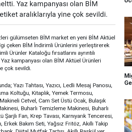
Uc
eltti. Yaz kampanyası olan BİM
tiket aralıklarıyla yine çok sevildi.
zleri gülümseten BİM market en yeni BİM Aktüel
gi çeken BİM İndirimli Ürünlerini yerleştirerek
mli Ürünler Kataloğu fırsatlarını ayrıntılı
. Yaz kampanyası olan BİM Aktüel Ürünleri
ne çok sevildi.
Mi
Ge
nda; Yazı Tahtası, Yazıcı, Ledli Mesaj Panosu,
ma Koltuğu, Kitaplık, Yemek Termosu,
Makineli Cetvel, Cam Set Üstü Ocak, Bulaşık
akinesi, Buharlı Temizleme Makinesi, Buharlı
ü Şarjlı Fan, Krep Tavası, Karnıyarık Tenceresi,
, Erkek Bakım Seti, Yağsız Fritöz, Akıllı Takip
ank, Dijital Mutfak Tartısı, Akıllı Baskül yer