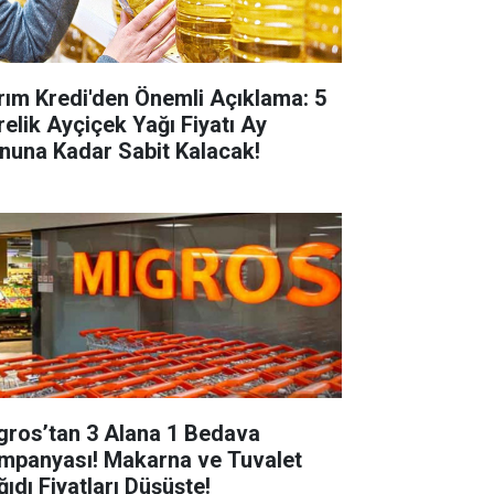
rım Kredi'den Önemli Açıklama: 5
relik Ayçiçek Yağı Fiyatı Ay
nuna Kadar Sabit Kalacak!
gros’tan 3 Alana 1 Bedava
mpanyası! Makarna ve Tuvalet
ğıdı Fiyatları Düşüşte!