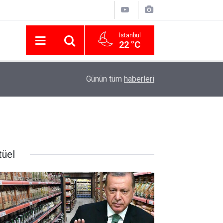
İstanbul
22 °C
Nissan Türkiye'den Temmuz 2026 Kampanyası! Q
16:23
Günün tüm
haberleri
Modellerinde Faizsiz Kredi ve İndirim Fırsatı
tüel