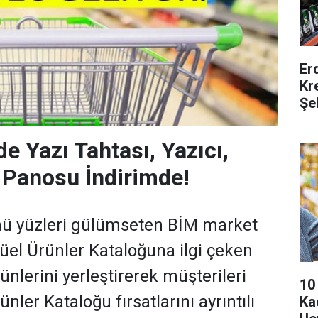
Er
Kr
Şe
e Yazı Tahtası, Yazıcı,
 Panosu İndirimde!
ünü yüzleri gülümseten BİM market
üel Ürünler Kataloğuna ilgi çeken
ünlerini yerleştirerek müşterileri
10
nler Kataloğu fırsatlarını ayrıntılı
Ka