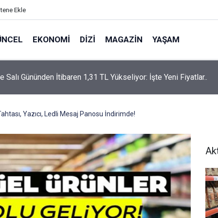
itene Ekle
ÜNCEL
EKONOMI
DIZI
MAGAZIN
YAŞAM
rtaş’a “Bozkırın Tezenesi” Lakabını Kim Verdi? Beyaz’la Joker
un Cevabı Merak Edildi
ahtası, Yazıcı, Ledli Mesaj Panosu İndirimde!
Ak