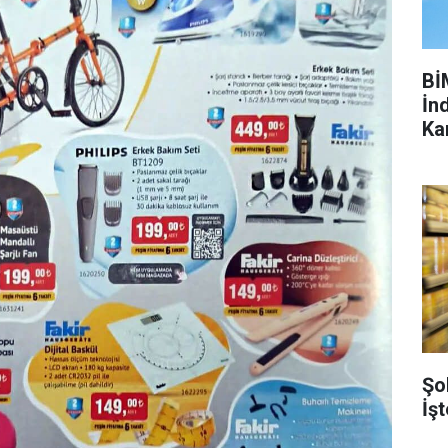
Bİ
İnd
Ka
Şo
İşt