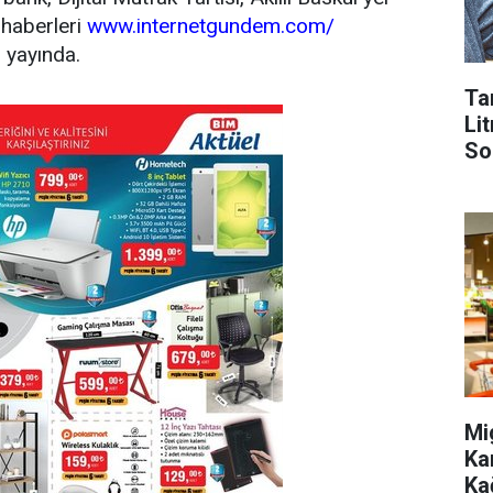
 haberleri
www.internetgundem.com/
 yayında.
Ta
Lit
So
Mi
Ka
Ka