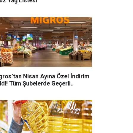
uz Yağ Listesi
gros’tan Nisan Ayına Özel İndirim
ldi! Tüm Şubelerde Geçerli..