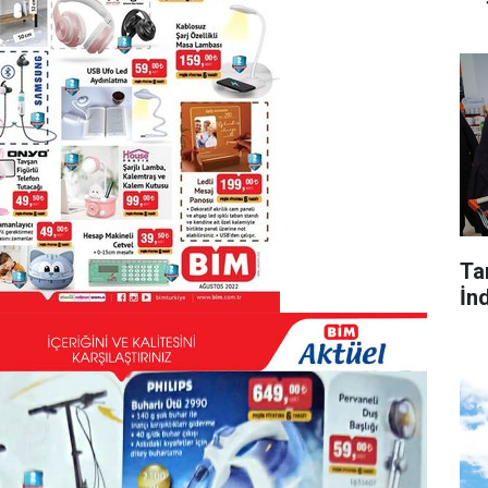
Tar
İnd