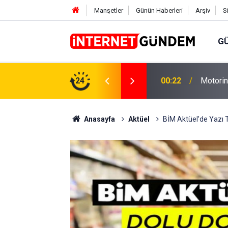
Manşetler
Günün Haberleri
Arşiv
S
G
Neşet E
,31 TL Yükseliyor: İşte Yeni Fiyatlar..
24
15:58
Sorusun
Anasayfa
Aktüel
BİM Aktüel’de Yazı T