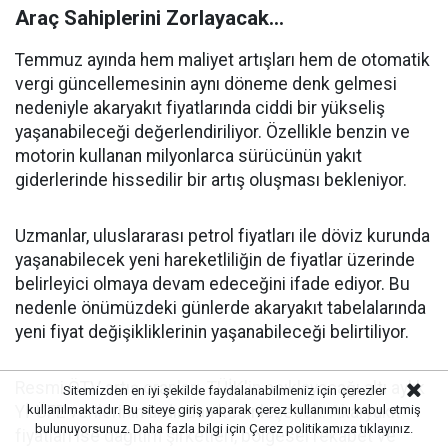
Araç Sahiplerini Zorlayacak...
Temmuz ayında hem maliyet artışları hem de otomatik
vergi güncellemesinin aynı döneme denk gelmesi
nedeniyle akaryakıt fiyatlarında ciddi bir yükseliş
yaşanabileceği değerlendiriliyor. Özellikle benzin ve
motorin kullanan milyonlarca sürücünün yakıt
giderlerinde hissedilir bir artış oluşması bekleniyor.
Uzmanlar, uluslararası petrol fiyatları ile döviz kurunda
yaşanabilecek yeni hareketliliğin de fiyatlar üzerinde
belirleyici olmaya devam edeceğini ifade ediyor. Bu
nedenle önümüzdeki günlerde akaryakıt tabelalarında
yeni fiyat değişikliklerinin yaşanabileceği belirtiliyor.
Resmi ÖTV artış oranları, TÜİK'in açıklayacağı altı aylık
Sitemizden en iyi şekilde faydalanabilmeniz için çerezler
kullanılmaktadır. Bu siteye giriş yaparak çerez kullanımını kabul etmiş
Yİ-ÜFE verilerinin ardından kesinleşecek. Akaryakıt
bulunuyorsunuz. Daha fazla bilgi için
Çerez politikamıza
tıklayınız.
fiyatları ise dağıtım şirketleri, bölgesel rekabet ve