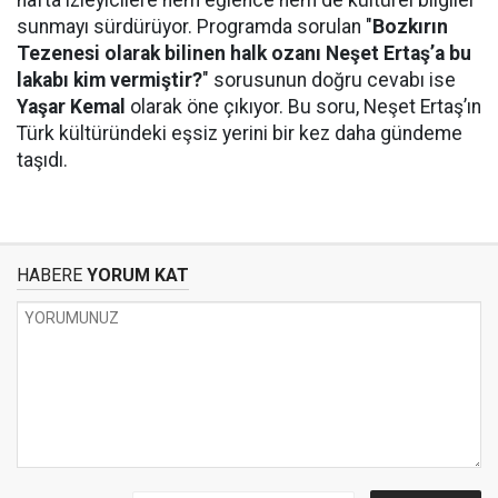
hafta izleyicilere hem eğlence hem de kültürel bilgiler
sunmayı sürdürüyor. Programda sorulan "
Bozkırın
Tezenesi olarak bilinen halk ozanı Neşet Ertaş’a bu
lakabı kim vermiştir?
" sorusunun doğru cevabı ise
Yaşar Kemal
olarak öne çıkıyor. Bu soru, Neşet Ertaş’ın
Türk kültüründeki eşsiz yerini bir kez daha gündeme
taşıdı.
HABERE
YORUM KAT