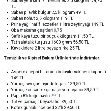
Saban yerli kırmızı mercimek 2,5 kilogram 74,75
TL
Saban pilavlık bulgur 2,5 kilogram 49 TL
Saban nohut 2,5 kilogram 119 TL
Prina yağlı hafif lezzetler 1 litre zeytinyağı 149 TL
Oba makarna çeşitleri 9,75
Safir kaya tuzu bir buçuk kilogram 11,50 TL
Tat salatalık turşusu 1600 gram 56,50 TL
Kavaklıdere 2 litre beyaz sirke 25 TL
Temizlik ve Kişisel Bakım Ürünlerinde İndirimler:
Asperox hepsi bir arada bulaşık makinesi kapsülü
149 TL
Yumoş sıvı çamaşır deterjanı 139,50 TL
Yumoş konsantre çamaşır yumuşatıcı 89,50 TL
Papia 8'li kağıt havlu 79 TL
Tül ve çamaşır beyazlatıcı 39,50 TL
Kotex günlük ince ped 32'li 29,50 TL