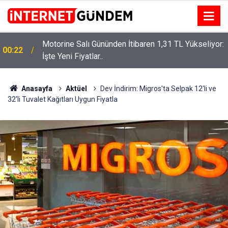
Motorine Salı Gününden İtibaren 1,31 TL Yükseliyor:
ru
00:22
İşte Yeni Fiyatlar..
Anasayfa
Aktüel
Dev İndirim: Migros'ta Selpak 12'li ve
32'li Tuvalet Kağıtları Uygun Fiyatla