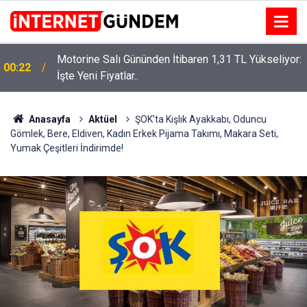
:
Neşet Ertaş’a “Bozkırın Tezenesi” Lakabını Kim
15:58
Verdi? Beyaz’la Joker Sorusunun Cevabı Merak
Edildi
Anasayfa
Aktüel
ŞOK’ta Kışlık Ayakkabı, Oduncu
Gömlek, Bere, Eldiven, Kadın Erkek Pijama Takımı, Makara Seti,
Yumak Çeşitleri İndirimde!