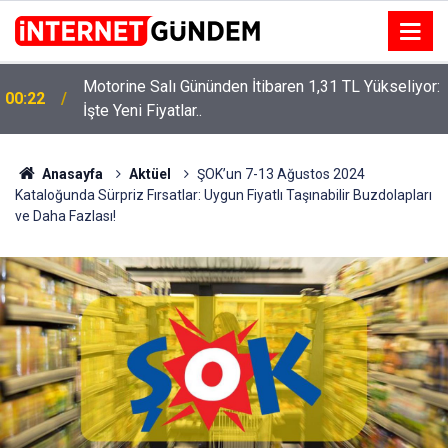
Motorine Salı Gününden İtibaren 1,31 TL Yükseliyor:
00:22
Neşet Ertaş’a “Bozkırın Tezenesi” Lakabını Kim
İşte Yeni Fiyatlar..
15:58
Verdi? Beyaz’la Joker Sorusunun Cevabı Merak
Edildi
Anasayfa
Aktüel
ŞOK’un 7-13 Ağustos 2024
Kataloğunda Sürpriz Fırsatlar: Uygun Fiyatlı Taşınabilir Buzdolapları
ve Daha Fazlası!