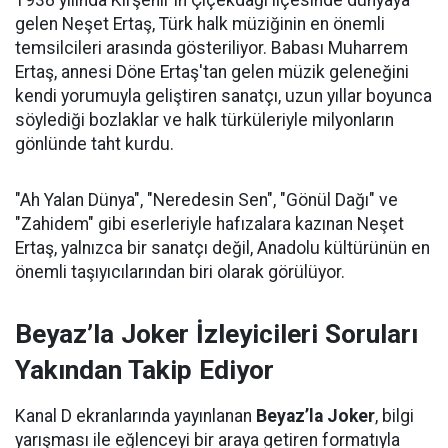
1938 yılında Kırşehir'in Çiçekdağı ilçesinde dünyaya
gelen Neşet Ertaş, Türk halk müziğinin en önemli
temsilcileri arasında gösteriliyor. Babası Muharrem
Ertaş, annesi Döne Ertaş'tan gelen müzik geleneğini
kendi yorumuyla geliştiren sanatçı, uzun yıllar boyunca
söylediği bozlaklar ve halk türküleriyle milyonların
gönlünde taht kurdu.
"Ah Yalan Dünya", "Neredesin Sen", "Gönül Dağı" ve
"Zahidem" gibi eserleriyle hafızalara kazınan Neşet
Ertaş, yalnızca bir sanatçı değil, Anadolu kültürünün en
önemli taşıyıcılarından biri olarak görülüyor.
Beyaz’la Joker İzleyicileri Soruları
Yakından Takip Ediyor
Kanal D ekranlarında yayınlanan
Beyaz’la Joker
, bilgi
yarışması ile eğlenceyi bir araya getiren formatıyla