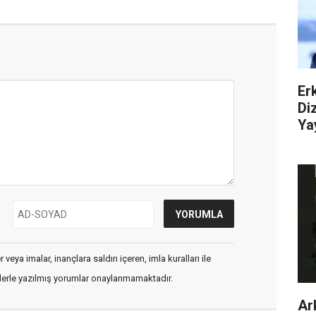
Er
Di
Ya
veya imalar, inançlara saldırı içeren, imla kuralları ile
flerle yazılmış yorumlar onaylanmamaktadır.
Ar