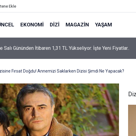
itene Ekle
ÜNCEL
EKONOMI
DIZI
MAGAZIN
YAŞAM
rtaş’a “Bozkırın Tezenesi” Lakabını Kim Verdi? Beyaz’la Joker
un Cevabı Merak Edildi
isine Fırsat Doğdu! Annemizi Saklarken Dizisi Şimdi Ne Yapacak?
Diz