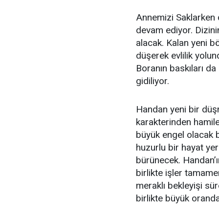
Annemizi Saklarken 
devam ediyor. Dizin
alacak. Kalan yeni 
düşerek evlilik yolu
Boranın baskıları d
gidiliyor.
Handan yeni bir düş
karakterinden hamile 
büyük engel olacak bi
huzurlu bir hayat ye
bürünecek. Handan’ı
birlikte işler tamam
meraklı bekleyişi s
birlikte büyük orand