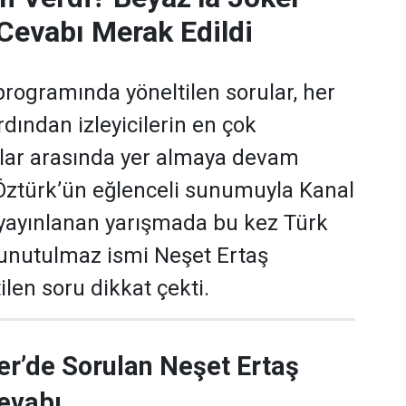
Cevabı Merak Edildi
programında yöneltilen sorular, her
dından izleyicilerin en çok
ular arasında yer almaya devam
 Öztürk’ün eğlenceli sunumuyla Kanal
yayınlanan yarışmada bu kez Türk
 unutulmaz ismi Neşet Ertaş
len soru dikkat çekti.
er’de Sorulan Neşet Ertaş
evabı