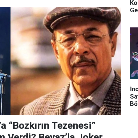
Ko
Ge
İn
Sa
Bö
’a “Bozkırın Tezenesi”
m Verdi? Beyaz’la Joker