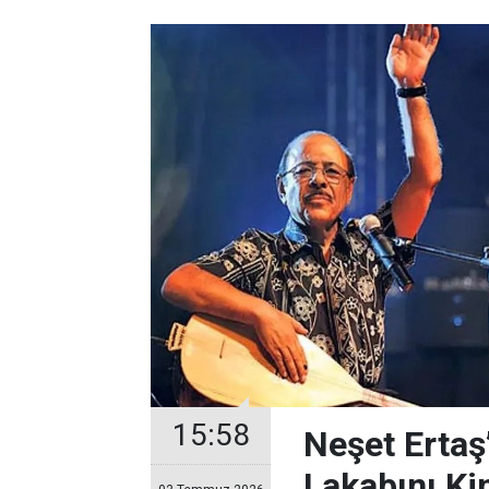
15:58
Neşet Ertaş
Lakabını Ki