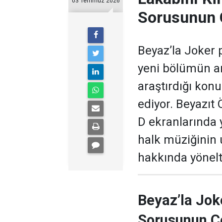
03 Temmuz 2026
Sorusunun 
Beyaz’la Joker 
yeni bölümün ar
araştırdığı kon
ediyor. Beyazıt
D ekranlarında 
halk müziğinin
hakkında yönelti
Beyaz’la Jok
Sorusunun C