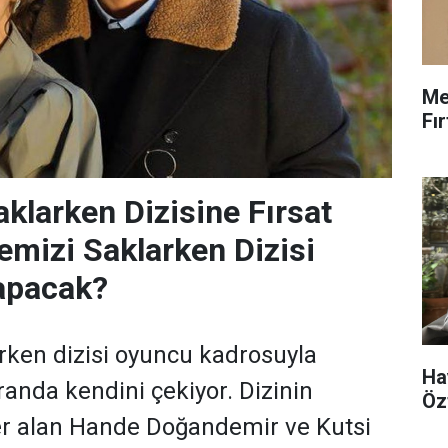
Me
Fı
klarken Dizisine Fırsat
mizi Saklarken Dizisi
apacak?
ken dizisi oyuncu kadrosuyla
Ha
randa kendini çekiyor. Dizinin
Öz
er alan Hande Doğandemir ve Kutsi