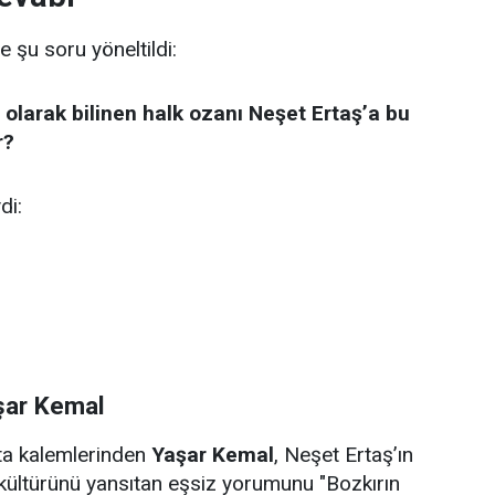
e şu soru yöneltildi:
 olarak bilinen halk ozanı Neşet Ertaş’a bu
r?
di:
şar Kemal
sta kalemlerinden
Yaşar Kemal
, Neşet Ertaş’ın
kültürünü yansıtan eşsiz yorumunu "Bozkırın