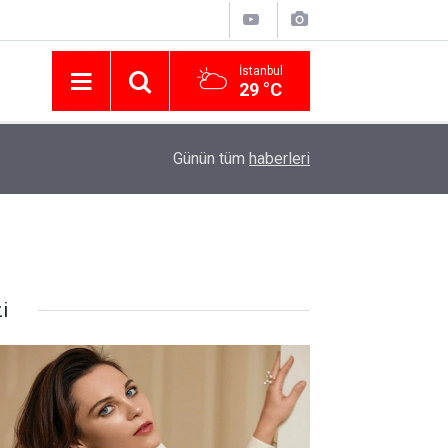
İstanbul
29 °C
Nissan Türkiye'den Temmuz 2026 Kampanyası! Q
16:23
Günün tüm
haberleri
Modellerinde Faizsiz Kredi ve İndirim Fırsatı
i