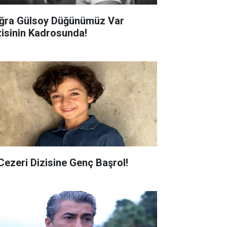
ğra Gülsoy Düğünümüz Var
zisinin Kadrosunda!
 Cezeri Dizisine Genç Başrol!