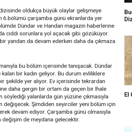
dizisinde oldukça büyük olaylar gelişmeye
Bu
in 6.bölümü çarşamba günü ekranlarda yer
Di
bölümde Dündar ve Handan magazin haberlerine
nda ciddi sorunlara yol açacak gibi gözüküyor.
a bir yandan da devam ederken daha da çıkmaza
manıyla bu bölüm içerisinde tanışacak. Dündar
kalan bir kadın geliyor. Bu durum evliliklere
r şekilde yer alıyor. Ev içerisinde tekrardan
rine daha gergin bir ortam da geçen bir lhale
El
n söylediği yalanlarda gün yüzüne çıkmasıyla
en değişecek. Şimdiden seyirciler yeni bölüm için
ürerek devam ediyor. Çarşamba günü olmasıyla
a değişim de meydana gelecektir.