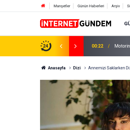
Manşetler
Günün Haberleri
Arşiv
S
G
Neşet E
,31 TL Yükseliyor: İşte Yeni Fiyatlar..
24
15:58
Sorusun
Anasayfa
Dizi
Annemizi Saklarken Diz