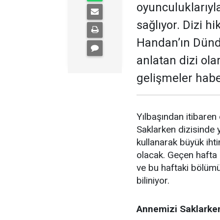
oyunculuklarıyla
sağlıyor. Dizi h
Handan’ın Dünda
anlatan dizi ola
gelişmeler habe
Yılbaşından itibaren 
Saklarken dizisinde 
kullanarak büyük iht
olacak. Geçen hafta d
ve bu haftaki bölüm
biliniyor.
Annemizi Saklarken