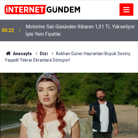
Motorine Salı Gününden İtibaren 1,31 TL Yükseliyor:
ru
00:22
İşte Yeni Fiyatlar..
Anasayfa
Dizi
Aslıhan Güner Hayranları Büyük Sevinç
Yaşadı! Tekrar Ekranlara Dönüyor!