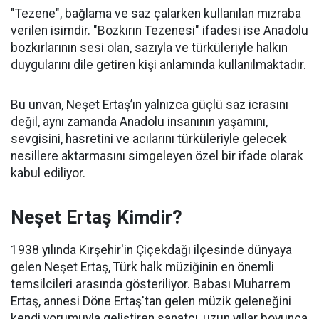
"Tezene", bağlama ve saz çalarken kullanılan mızraba
verilen isimdir. "Bozkırın Tezenesi" ifadesi ise Anadolu
bozkırlarının sesi olan, sazıyla ve türküleriyle halkın
duygularını dile getiren kişi anlamında kullanılmaktadır.
Bu unvan, Neşet Ertaş’ın yalnızca güçlü saz icrasını
değil, aynı zamanda Anadolu insanının yaşamını,
sevgisini, hasretini ve acılarını türküleriyle gelecek
nesillere aktarmasını simgeleyen özel bir ifade olarak
kabul ediliyor.
Neşet Ertaş Kimdir?
1938 yılında Kırşehir'in Çiçekdağı ilçesinde dünyaya
gelen Neşet Ertaş, Türk halk müziğinin en önemli
temsilcileri arasında gösteriliyor. Babası Muharrem
Ertaş, annesi Döne Ertaş'tan gelen müzik geleneğini
kendi yorumuyla geliştiren sanatçı, uzun yıllar boyunca