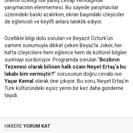
önemli özelliği ise yanlış cevap verildiğinde
yarışmacının elenmemesi. Bu sayede yarışmacılar
üzerindeki baskı azalırken, ekran başındaki izleyiciler
de eğlenceli ve keyifli anlara tanıklık ediyor.
Özellikle bilgi dolu soruları ve Beyazıt Öztürk’ün
samimi sunumuyla dikkat çeken Beyaz’la Joker, her
hafta izleyicilere hem eğlence hem de kültürel bilgiler
sunmayı sürdürüyor. Programda sorulan "
Bozkırın
Tezenesi olarak bilinen halk ozanı Neşet Ertaş’a bu
lakabı kim vermiştir?
" sorusunun doğru cevabı ise
Yaşar Kemal
olarak öne çıkıyor. Bu soru, Neşet Ertaş’ın
Türk kültüründeki eşsiz yerini bir kez daha gündeme
taşıdı.
HABERE
YORUM KAT