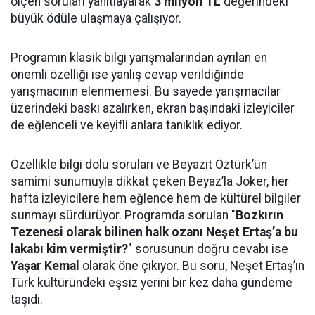
ölçen soruları yanıtlayarak
3 milyon TL
değerindeki
büyük ödüle ulaşmaya çalışıyor.
Programın klasik bilgi yarışmalarından ayrılan en
önemli özelliği ise yanlış cevap verildiğinde
yarışmacının elenmemesi. Bu sayede yarışmacılar
üzerindeki baskı azalırken, ekran başındaki izleyiciler
de eğlenceli ve keyifli anlara tanıklık ediyor.
Özellikle bilgi dolu soruları ve Beyazıt Öztürk’ün
samimi sunumuyla dikkat çeken Beyaz’la Joker, her
hafta izleyicilere hem eğlence hem de kültürel bilgiler
sunmayı sürdürüyor. Programda sorulan "
Bozkırın
Tezenesi olarak bilinen halk ozanı Neşet Ertaş’a bu
lakabı kim vermiştir?
" sorusunun doğru cevabı ise
Yaşar Kemal
olarak öne çıkıyor. Bu soru, Neşet Ertaş’ın
Türk kültüründeki eşsiz yerini bir kez daha gündeme
taşıdı.