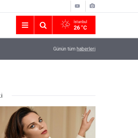
İstanbul
26 °C
Nissan Türkiye'den Temmuz 2026 Kampanyası! Q
16:23
Günün tüm
haberleri
Modellerinde Faizsiz Kredi ve İndirim Fırsatı
i