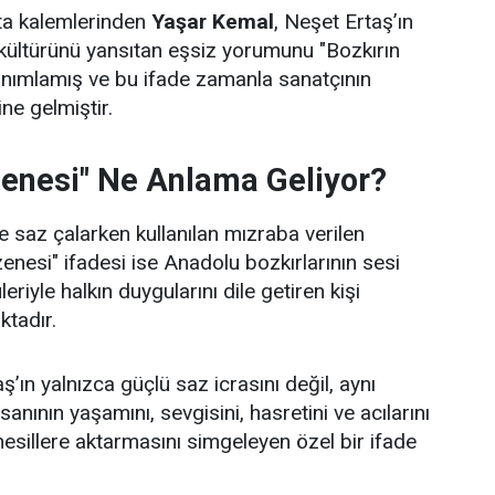
sta kalemlerinden
Yaşar Kemal
, Neşet Ertaş’ın
kültürünü yansıtan eşsiz yorumunu "Bozkırın
anımlamış ve bu ifade zamanla sanatçının
ne gelmiştir.
zenesi" Ne Anlama Geliyor?
 saz çalarken kullanılan mızraba verilen
zenesi" ifadesi ise Anadolu bozkırlarının sesi
leriyle halkın duygularını dile getiren kişi
ktadır.
’ın yalnızca güçlü saz icrasını değil, aynı
nının yaşamını, sevgisini, hasretini ve acılarını
nesillere aktarmasını simgeleyen özel bir ifade