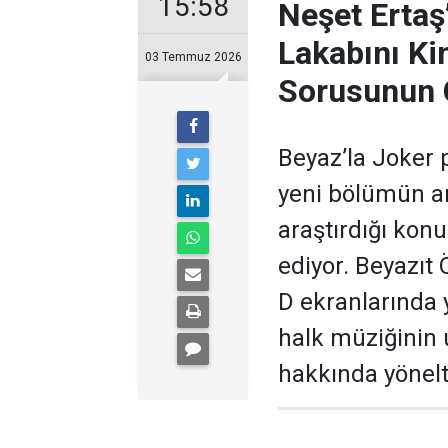
15:58
Neşet Ertaş
Lakabını Ki
03 Temmuz 2026
Sorusunun 
Beyaz’la Joker 
yeni bölümün ar
araştırdığı kon
ediyor. Beyazıt
D ekranlarında 
halk müziğinin
hakkında yönelti