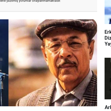
flerle yazılmış yorumlar onaylanmamaktadır.
Er
Di
Ya
Ar