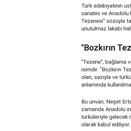
Türk edebiyatının u
sanatını ve Anadolu 
Tezenesi" sözüyle t
unutulmaz lakabı hali
"Bozkırın Te
"Tezene", bağlama ve
isimdir. "Bozkırın Te
olan, sazıyla ve türkü
anlamında kullanılma
Bu unvan, Neşet Ertaş
zamanda Anadolu insa
türküleriyle gelecek 
olarak kabul ediliyor.