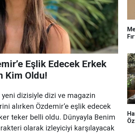
Me
Fı
ir’e Eşlik Edecek Erkek
n Kim Oldu!
eni dizisiyle dizi ve magazin
ni alırken Özdemir’e eşlik edecek
Ha
ker teker belli oldu. Dünyayla Benim
Öz
akteri olarak izleyiciyi karşılayacak