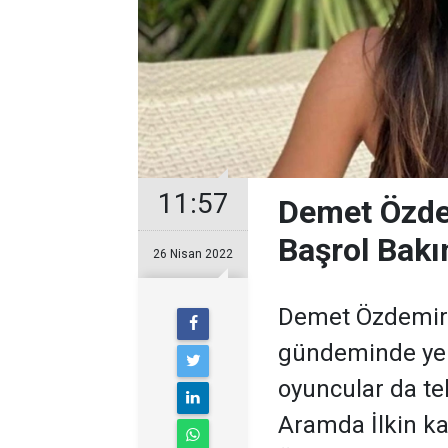
11:57
Demet Özdem
Başrol Bakı
26 Nisan 2022
Demet Özdemir y
gündeminde yeri
oyuncular da te
Aramda İlkin kar