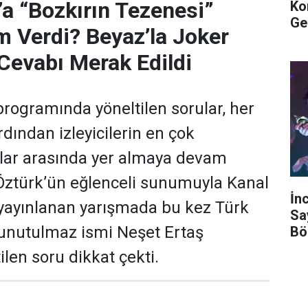
’a “Bozkırın Tezenesi”
Ko
Ge
m Verdi? Beyaz’la Joker
Cevabı Merak Edildi
programında yöneltilen sorular, her
dından izleyicilerin en çok
ular arasında yer almaya devam
 Öztürk’ün eğlenceli sunumuyla Kanal
İn
yayınlanan yarışmada bu kez Türk
Sa
 unutulmaz ismi Neşet Ertaş
Bö
len soru dikkat çekti.