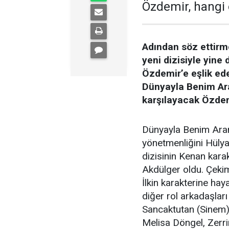
Özdemir, hangi 
Adından söz ettir
yeni dizisiyle yine
Özdemir’e eşlik ede
Dünyayla Benim Aram
karşılayacak Özdem
Dünyayla Benim Aramd
yönetmenliğini Hüly
dizisinin Kenan karak
Akdülger oldu. Çeki
İlkin karakterine ha
diğer rol arkadaşlar
Sancaktutan (Sinem
Melisa Döngel, Zerri