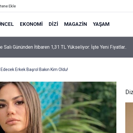
itene Ekle
ÜNCEL
EKONOMI
DIZI
MAGAZIN
YAŞAM
rtaş’a “Bozkırın Tezenesi” Lakabını Kim Verdi? Beyaz’la Joker
un Cevabı Merak Edildi
Edecek Erkek Başrol Bakın Kim Oldu!
Diz