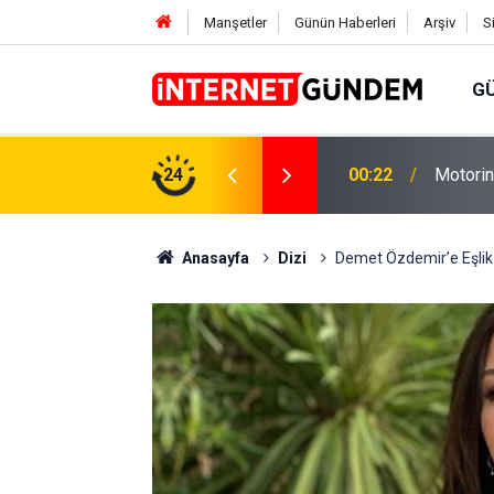
Manşetler
Günün Haberleri
Arşiv
S
G
Neşet E
,31 TL Yükseliyor: İşte Yeni Fiyatlar..
24
15:58
Sorusun
Anasayfa
Dizi
Demet Özdemir’e Eşlik 