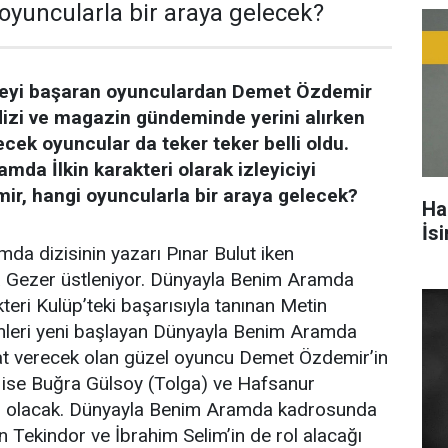
oyuncularla bir araya gelecek?
meyi başaran oyunculardan Demet Özdemir
 dizi ve magazin gündeminde yerini alırken
cek oyuncular da teker teker belli oldu.
da İlkin karakteri olarak izleyiciyi
ir, hangi oyuncularla bir araya gelecek?
Ha
İs
a dizisinin yazarı Pınar Bulut iken
a Gezer üstleniyor. Dünyayla Benim Aramda
teri Kulüp’teki başarısıyla tanınan Metin
mleri yeni başlayan Dünyayla Benim Aramda
yat verecek olan güzel oyuncu Demet Özdemir’in
ı ise Buğra Gülsoy (Tolga) ve Hafsanur
) olacak. Dünyayla Benim Aramda kadrosunda
n Tekindor ve İbrahim Selim’in de rol alacağı