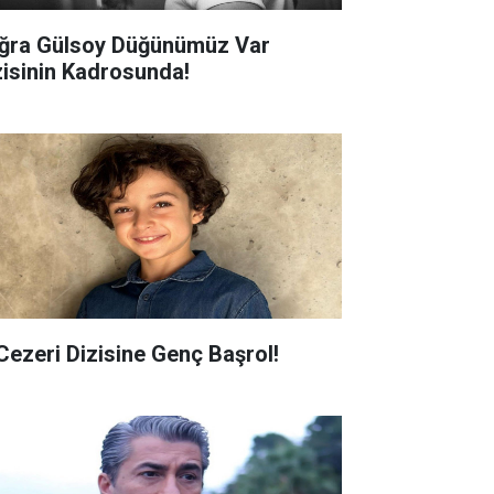
ğra Gülsoy Düğünümüz Var
zisinin Kadrosunda!
 Cezeri Dizisine Genç Başrol!