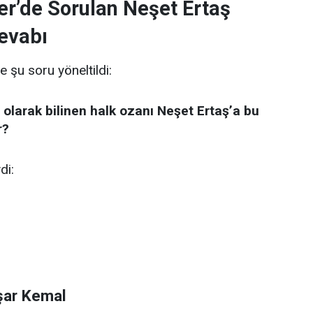
er’de Sorulan Neşet Ertaş
evabı
e şu soru yöneltildi:
 olarak bilinen halk ozanı Neşet Ertaş’a bu
r?
di:
şar Kemal