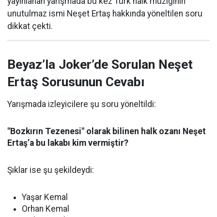
yayınlanan yarışmada bu kez Türk halk müziğinin
unutulmaz ismi Neşet Ertaş hakkında yöneltilen soru
dikkat çekti.
Beyaz’la Joker’de Sorulan Neşet
Ertaş Sorusunun Cevabı
Yarışmada izleyicilere şu soru yöneltildi:
"Bozkırın Tezenesi" olarak bilinen halk ozanı Neşet
Ertaş’a bu lakabı kim vermiştir?
Şıklar ise şu şekildeydi:
Yaşar Kemal
Orhan Kemal