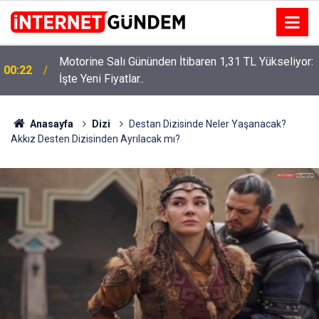
Motorine Salı Gününden İtibaren 1,31 TL Yükseliyor:
ru
00:22
İşte Yeni Fiyatlar..
Anasayfa
Dizi
Destan Dizisinde Neler Yaşanacak?
Akkız Desten Dizisinden Ayrılacak mı?