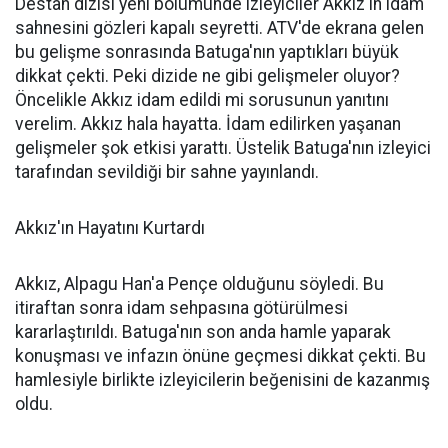
Destan dizisi yeni bölümünde izleyiciler Akkız'ın idam
sahnesini gözleri kapalı seyretti. ATV'de ekrana gelen
bu gelişme sonrasında Batuga'nın yaptıkları büyük
dikkat çekti. Peki dizide ne gibi gelişmeler oluyor?
Öncelikle Akkız idam edildi mi sorusunun yanıtını
verelim. Akkız hala hayatta. İdam edilirken yaşanan
gelişmeler şok etkisi yarattı. Üstelik Batuga'nın izleyici
tarafından sevildiği bir sahne yayınlandı.
Akkız'ın Hayatını Kurtardı
Akkız, Alpagu Han'a Pençe olduğunu söyledi. Bu
itiraftan sonra idam sehpasına götürülmesi
kararlaştırıldı. Batuga'nın son anda hamle yaparak
konuşması ve infazın önüne geçmesi dikkat çekti. Bu
hamlesiyle birlikte izleyicilerin beğenisini de kazanmış
oldu.